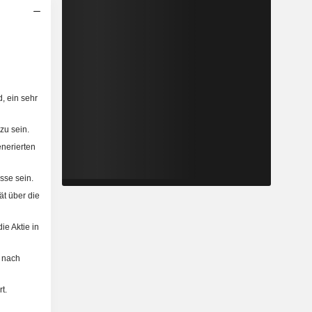
, ein sehr
zu sein.
nerierten
sse sein.
t über die
ie Aktie in
h nach
t.