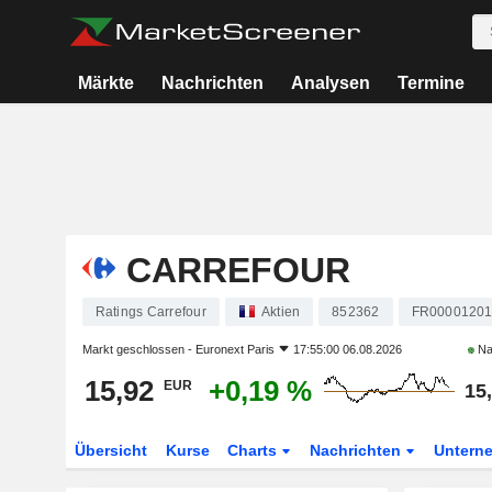
Märkte
Nachrichten
Analysen
Termine
CARREFOUR
Ratings Carrefour
Aktien
852362
FR0000120
Markt geschlossen -
Euronext Paris
17:55:00 06.08.2026
Na
15,92
+0,19 %
EUR
15
Übersicht
Kurse
Charts
Nachrichten
Untern