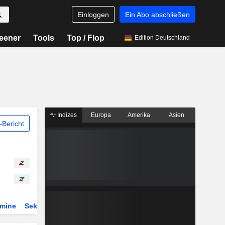
Einloggen
Ein Abo abschließen
eener
Tools
Top / Flop
Edition Deutschland
Indizes
Europa
Amerika
Asien
Bericht
rmine
Sektor
Derivate
ETFs