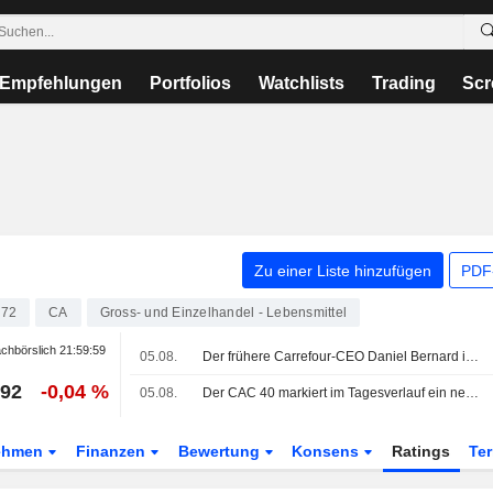
Empfehlungen
Portfolios
Watchlists
Trading
Scr
Zu einer Liste hinzufügen
PDF-
172
CA
Gross- und Einzelhandel - Lebensmittel
chbörslich
21:59:59
05.08.
Der frühere Carrefour-CEO Daniel Bernard ist gestorben
,92
-0,04 %
05.08.
Der CAC 40 markiert im Tagesverlauf ein neues Rekordhoch, auch der DAX 40 auf dem Gipfel
ehmen
Finanzen
Bewertung
Konsens
Ratings
Te