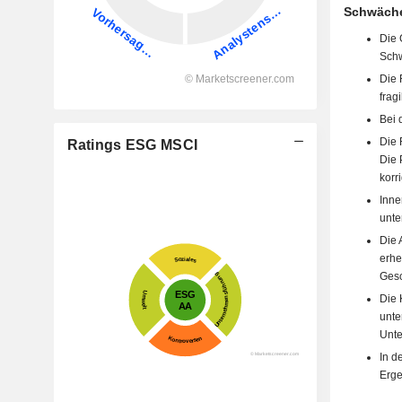
Schwäche
Die 
Schw
Die 
frag
Bei 
Die 
Ratings ESG MSCI
Die 
korri
Inne
unten
Die 
erhe
Gesc
Die 
unte
Unte
In d
Erge