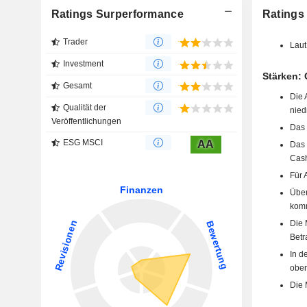
Ratings Surperformance
Ratings
Trader
Laut
Investment
Stärken: 
Gesamt
Die 
Qualität der
nied
Veröffentlichungen
Das 
ESG MSCI
AA
Das 
Cash
Für 
Über
komm
Die 
Betr
In d
oben
Die 