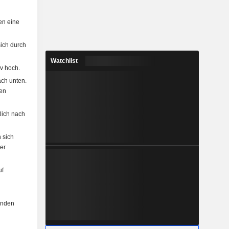
en eine
ich durch
Watchlist
v hoch.
ach unten.
en
lich nach
 sich
er
uf
enden