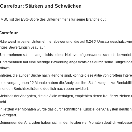
 Carrefour: Stärken und Schwächen
 MSCI ist der ESG-Score des Unternehmens für seine Branche gut.
Carrefour
Aktie weist mit einer Unternehmensbewertung, die auf 0.24 X Umsatz geschätzt wird
riges Bewertungsniveau auf.
Unternehmen scheint angesichts seines Nettovermögenswertes schlecht bewertet 
Unternehmen hat eine niedrige Bewertung angesichts des durch seine Tätigkeit ge
flows.
Anleger, die auf der Suche nach Rendite sind, könnte diese Aktie von großem Intere
 die vergangenen 12 Monate haben die Analysten ihre Schätzungen zur Rentabilitä
enden Berichtszeiträume deutlich nach oben revidiert.
Mehrheit der Analysten, die die Aktie verfolgen, empfehlen deren Kauf bzw. ziehen d
acht.
en letzten vier Monaten wurde das durchschnittliche Kursziel der Analysten deutlic
 korrigiert.
Meinungen der Analysten haben sich in den letzten vier Monaten deutlich verbesser