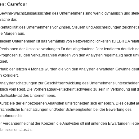
n: Carrefour
Gewinn-Wachstumsaussichten des Unternehmens sind wenig dynamisch und stell
äche dar.
Rentabilität des Unternehmens vor Zinsen, Steuern und Abschreibungen zeichnet s
ile Margen aus.
diesem Unternehmen ist das Verhältnis von Nettoverbindlichkeiten zu EBITDA relati
Revisionen der Umsatzerwartungen für das abgelaufene Jahr tendieren deutlich n
Prognosen zu den Verkaufszahlen wurden von den Analysten regelmäßig nach unt
giert.
rhalb der letzten 4 Monate wurden die von den Analysten erwarteten Gewinne deut
 korrigiert.
Analystenschätzungen zur Geschäftsentwicklung des Unternehmens unterscheiden
blich vom Rest. Die Vorhersagbarkeit scheint schwierig zu sein in Verbindung mit d
häftsaktivität des Unternehmens.
Kursziele der einbezogenen Analysten unterscheiden sich erheblich. Dies deutet a
rschiedliche Einschätzungen und/oder Schwierigkeiten bei der Bewertung des
rnehmens hin.
er Vergangenheit hat der Konzern die Analysten oft mit unter den Erwartungen lieg
bnisses enttäuscht.