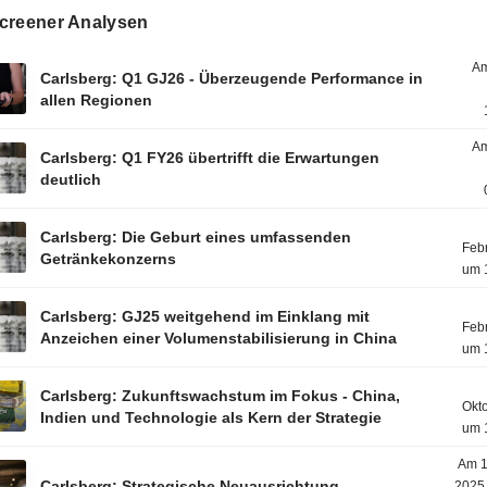
creener Analysen
Am
Carlsberg: Q1 GJ26 - Überzeugende Performance in
allen Regionen
Am
Carlsberg: Q1 FY26 übertrifft die Erwartungen
deutlich
Carlsberg: Die Geburt eines umfassenden
Feb
Getränkekonzerns
um 
Carlsberg: GJ25 weitgehend im Einklang mit
Feb
Anzeichen einer Volumenstabilisierung in China
um 
Carlsberg: Zukunftswachstum im Fokus - China,
Okt
Indien und Technologie als Kern der Strategie
um 
Am 1
Carlsberg: Strategische Neuausrichtung
2025