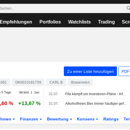
Empfehlungen
Portfolios
Watchlists
Trading
Scr
Zu einer Liste hinzufügen
PDF-
1061
DK0010181759
CARL B
Brauereien
 5 Tage
Veränd. 1. Jan.
31.07.
Fifa kämpft um Investoren-Pläne - Infantino-Berater geht
1,60 %
+13,67 %
31.07.
Alkoholfreies Bier immer häufiger gefragt
ehmen
Finanzen
Bewertung
Konsens
Ratings
Te