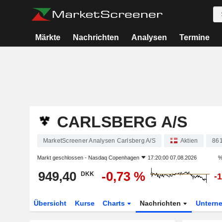
Märkte
Nachrichten
Analysen
Termine
CARLSBERG A/S
MarketScreener Analysen Carlsberg A/S
Aktien
86
Markt geschlossen -
Nasdaq Copenhagen
17:20:00 07.08.2026
%
949,40
-0,73 %
DKK
-
Übersicht
Kurse
Charts
Nachrichten
Untern