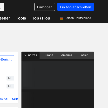
Einloggen
Ein Abo abschließen
eener
Tools
Top / Flop
Edition Deutschland
Indizes
Europa
Amerika
Asien
Bericht
RE
DP
rmine
Sektor
Derivate
ETFs