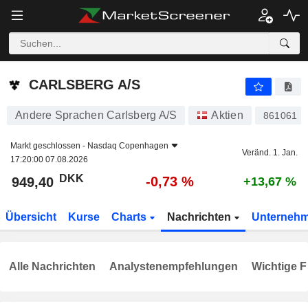
CARLSBERG A/S
949,40
kr
-0,73 %
CARLSBERG A/S
Andere Sprachen Carlsberg A/S
Aktien
861061
Markt geschlossen -
Nasdaq Copenhagen
Veränd. 1. Jan.
17:20:00 07.08.2026
DKK
-0,73 %
949,40
+13,67 %
Übersicht
Kurse
Charts
Nachrichten
Unterneh
Alle Nachrichten
Analystenempfehlungen
Wichtige F