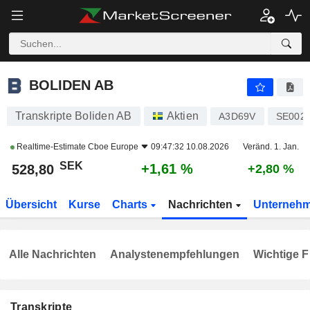
BOLIDEN AB
528,80
kr
+1,61 %
BOLIDEN AB
Transkripte Boliden AB
Aktien
A3D69V
SE002
Realtime-Estimate
Cboe Europe
09:47:32 10.08.2026
Veränd. 1. Jan.
SEK
+1,61 %
528,80
+2,80 %
Übersicht
Kurse
Charts
Nachrichten
Unterneh
Alle Nachrichten
Analystenempfehlungen
Wichtige F
Transkripte