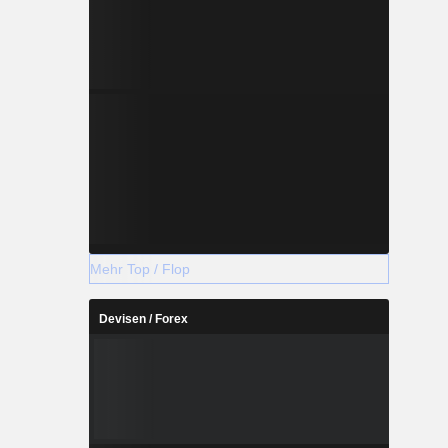
Mehr Top / Flop
Devisen / Forex