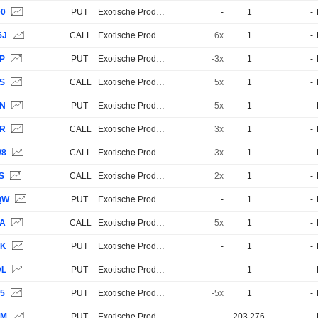
00
PUT
Exotische Produkte
-
1
-
5J
CALL
Exotische Produkte
6x
1
-
1P
PUT
Exotische Produkte
-3x
1
-
3S
CALL
Exotische Produkte
5x
1
-
1N
PUT
Exotische Produkte
-5x
1
-
3R
CALL
Exotische Produkte
3x
1
-
W8
CALL
Exotische Produkte
3x
1
-
S
CALL
Exotische Produkte
2x
1
-
QW
PUT
Exotische Produkte
-
1
-
6A
CALL
Exotische Produkte
5x
1
-
VK
PUT
Exotische Produkte
-
1
-
DL
PUT
Exotische Produkte
-
1
-
F5
PUT
Exotische Produkte
-5x
1
-
9M
PUT
Exotische Produkte
-
203.276
-