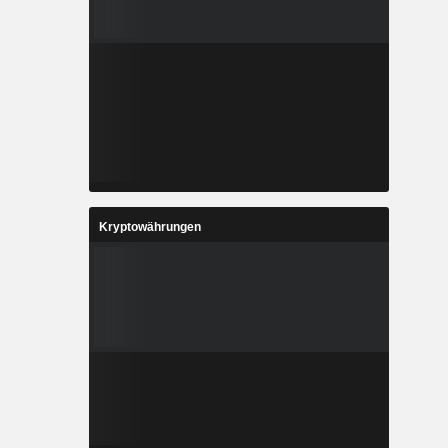
Kryptowährungen