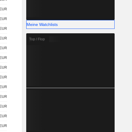
EUR
EUR
Meine Watchlists
EUR
EUR
Top / Flop
EUR
EUR
EUR
EUR
EUR
EUR
EUR
EUR
EUR