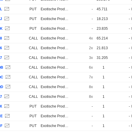
9L
PUT
Exotische Produkte
-
45.711
-
9J
PUT
Exotische Produkte
-
18.213
-
9K
PUT
Exotische Produkte
-
23.835
-
98
CALL
Exotische Produkte
4x
65.214
-
96
CALL
Exotische Produkte
2x
21.813
-
97
CALL
Exotische Produkte
3x
31.205
-
QB
CALL
Exotische Produkte
6x
1
-
QC
CALL
Exotische Produkte
7x
1
-
QD
CALL
Exotische Produkte
8x
1
-
E7
CALL
Exotische Produkte
8x
1
-
7X
PUT
Exotische Produkte
-
1
-
DE
PUT
Exotische Produkte
-
1
-
DF
PUT
Exotische Produkte
-
1
-