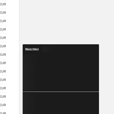
EUR
EUR
EUR
EUR
EUR
EUR
Watchlist
EUR
EUR
EUR
EUR
EUR
EUR
EUR
EUR