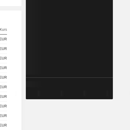
Kurs
EUR
EUR
EUR
EUR
EUR
EUR
EUR
EUR
EUR
EUR