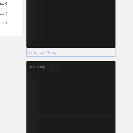
EUR
EUR
EUR
Mehr Top / Flop
Top / Flop