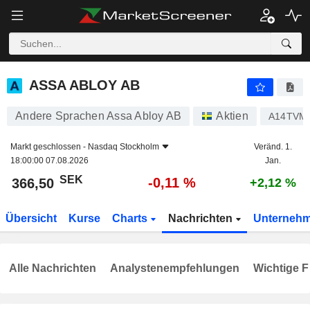
ASSA ABLOY AB
366,50
kr
-0,11 %
ASSA ABLOY AB
Andere Sprachen Assa Abloy AB
Aktien
A14TVM
Markt geschlossen -
Nasdaq Stockholm
Veränd. 1.
18:00:00 07.08.2026
Jan.
SEK
-0,11 %
366,50
+2,12 %
Übersicht
Kurse
Charts
Nachrichten
Unterneh
Alle Nachrichten
Analystenempfehlungen
Wichtige F