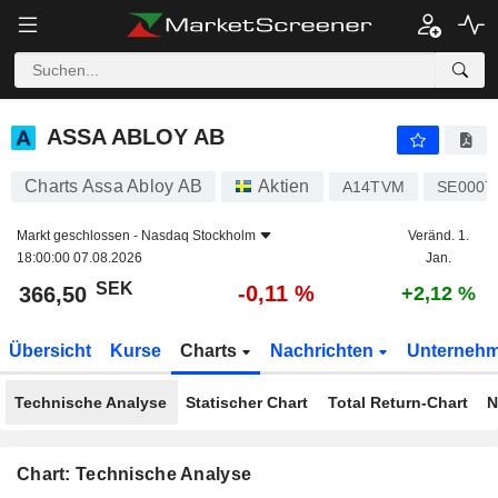
ASSA ABLOY AB
366,50
kr
-0,11 %
ASSA ABLOY AB
Charts Assa Abloy AB
Aktien
A14TVM
SE0007
Markt geschlossen -
Nasdaq Stockholm
Veränd. 1.
18:00:00 07.08.2026
Jan.
SEK
-0,11 %
366,50
+2,12 %
Übersicht
Kurse
Charts
Nachrichten
Unterneh
Technische Analyse
Statischer Chart
Total Return-Chart
N
Chart: Technische Analyse