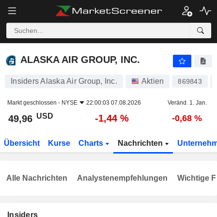
ALASKA AIR GROUP, INC.
49,96
$
-1,44 %
ALASKA AIR GROUP, INC.
Insiders Alaska Air Group, Inc.
Aktien
869843
Markt geschlossen -
NYSE
22:00:03 07.08.2026
Veränd. 1. Jan.
USD
-1,44 %
49,96
-0,68 %
Übersicht
Kurse
Charts
Nachrichten
Unterneh
Alle Nachrichten
Analystenempfehlungen
Wichtige F
Insiders