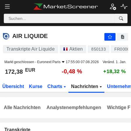
AIR LIQUIDE
172,38
€
-0,48 %
AIR LIQUIDE
Transkripte Air Liquide
Aktien
850133
FR0000
Markt geschlossen -
Euronext Paris
17:55:00 07.08.2026
Veränd. 1. Jan.
EUR
-0,48 %
172,38
+18,32 %
Übersicht
Kurse
Charts
Nachrichten
Unterneh
Alle Nachrichten
Analystenempfehlungen
Wichtige F
Transkripte