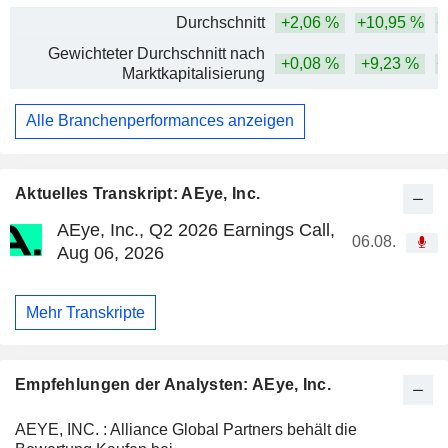
Durchschnitt
+2,06 %
+10,95 %
+
Gewichteter Durchschnitt nach
+0,08 %
+9,23 %
+
Marktkapitalisierung
Alle Branchenperformances anzeigen
Aktuelles Transkript: AEye, Inc.
AEye, Inc., Q2 2026 Earnings Call,
06.08.
Aug 06, 2026
Mehr Transkripte
Empfehlungen der Analysten: AEye, Inc.
AEYE, INC. : Alliance Global Partners behält die