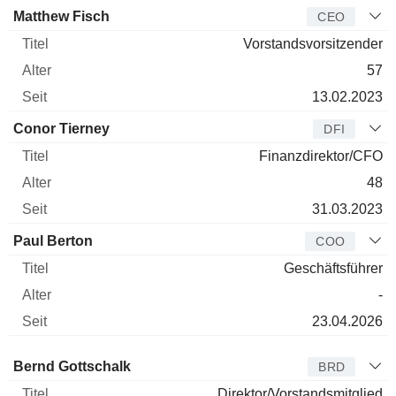
Manager
Titel
Alter
Seit
Matthew Fisch
CEO
Vorstandsvorsitzender
57
13.02.2023
Conor Tierney
DFI
Finanzdirektor/CFO
48
31.03.2023
Paul Berton
COO
Geschäftsführer
-
23.04.2026
Verwaltungsratsmitglied
Titel
Alter
Seit
Bernd Gottschalk
BRD
Direktor/Vorstandsmitglied