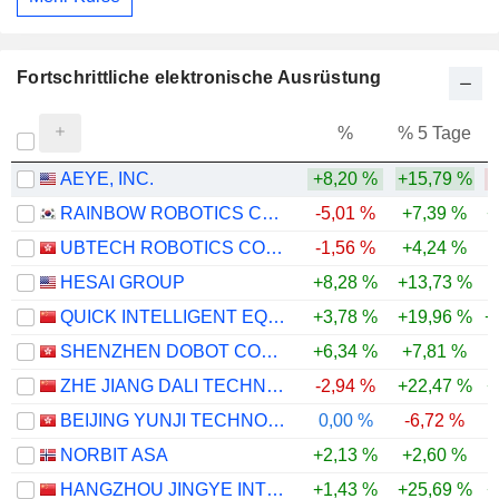
Fortschrittliche elektronische Ausrüstung
%
% 5 Tage
%
AEYE, INC.
+8,20 %
+15,79 %
-
RAINBOW ROBOTICS CO.,LTD.
-5,01 %
+7,39 %
+
UBTECH ROBOTICS CORP LTD
-1,56 %
+4,24 %
HESAI GROUP
+8,28 %
+13,73 %
-
QUICK INTELLIGENT EQUIPMENT CO.,LTD.
+3,78 %
+19,96 %
+
SHENZHEN DOBOT CORP LTD
+6,34 %
+7,81 %
-
ZHE JIANG DALI TECHNOLOGY CO.,LTD
-2,94 %
+22,47 %
+
BEIJING YUNJI TECHNOLOGY CO., LTD.
0,00 %
-6,72 %
NORBIT ASA
+2,13 %
+2,60 %
HANGZHOU JINGYE INTELLIGENT TECHNOLOGY CO., LTD.
+1,43 %
+25,69 %
+