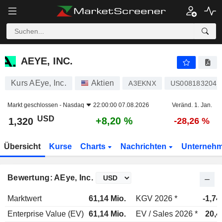
AEYE, INC.
1,320
$
+8,20 %
AEYE, INC.
Kurs AEye, Inc.
Aktien
A3EKNX
US0081832042
Markt geschlossen -
Nasdaq
22:00:00 07.08.2026
Veränd. 1. Jan.
USD
+8,20 %
1,320
-28,26 %
Übersicht
Kurse
Charts
Nachrichten
Unterneh
Bewertung: AEye, Inc.
Marktwert
61,14 Mio.
KGV 2026 *
-1,74
Enterprise Value (EV)
61,14 Mio.
EV / Sales 2026 *
20,4