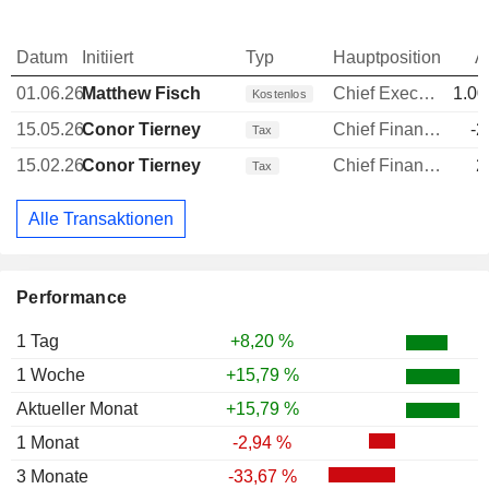
Datum
Initiiert
Typ
Hauptposition
A
01.06.26
Matthew Fisch
Chief Executive Officer (CEO)
1.00
Kostenlos
15.05.26
Conor Tierney
Chief Financial Officer (CFO)
-2
Tax
15.02.26
Conor Tierney
Chief Financial Officer (CFO)
2
Tax
Alle Transaktionen
Performance
1 Tag
+8,20 %
1 Woche
+15,79 %
Aktueller Monat
+15,79 %
1 Monat
-2,94 %
3 Monate
-33,67 %