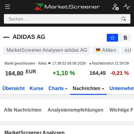
ADIDAS AG
164,80
€
+1,10 %
ADIDAS AG
MarketScreener Analysen adidas AG
Aktien
A1
Markt geschlossen -
Xetra
17:38:52 06.08.2026
Nachbörslich
21:59:59
EUR
+1,10 %
164,80
164,45
-0,21 %
Übersicht
Kurse
Charts
Nachrichten
Unterneh
Alle Nachrichten
Analystenempfehlungen
Wichtige F
MarketScreener Analysen