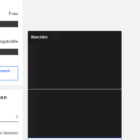
Frau
Watchlist
ngskräfte
tzwerk
gen
2
on Services