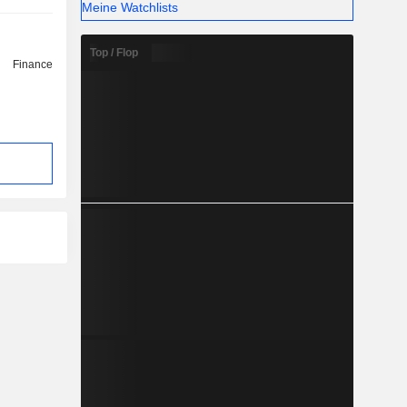
Meine Watchlists
Top / Flop
Finance