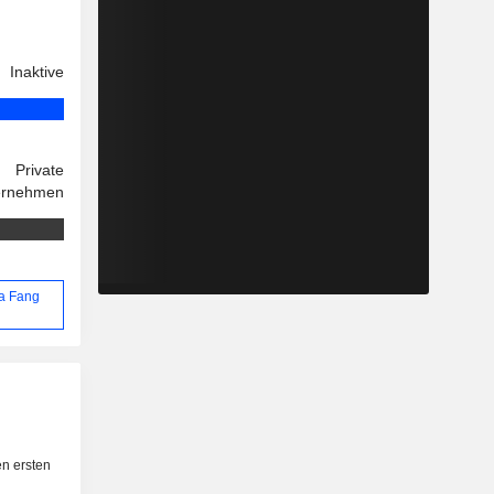
Inaktive
Private
ernehmen
Ya Fang
n ersten