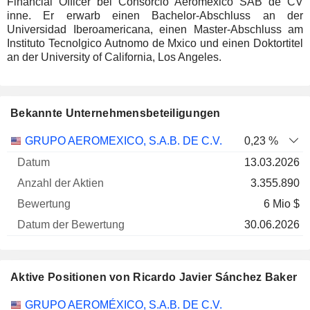
Financial Officer bei Consorcio Aeromexico SAB de CV
inne. Er erwarb einen Bachelor-Abschluss an der
Universidad Iberoamericana, einen Master-Abschluss am
Instituto Tecnolgico Autnomo de Mxico und einen Doktortitel
an der University of California, Los Angeles.
Bekannte Unternehmensbeteiligungen
Anzahl
GRUPO AEROMEXICO, S.A.B. DE C.V.
0,23 %
der
Datum der
13.03.2026
Unternehmen
Datum
Aktien
Bewertung
Bewertung
3.355.890
6 Mio $
30.06.2026
Aktive Positionen von Ricardo Javier Sánchez Baker
Unternehmen
Position
Beginn
GRUPO AEROMÉXICO, S.A.B. DE C.V.