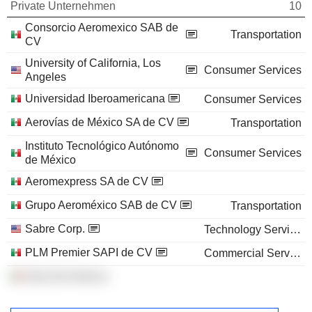
Private Unternehmen
10
Consorcio Aeromexico SAB de
Transportation
CV
University of California, Los
Consumer Services
Angeles
Universidad Iberoamericana
Consumer Services
Aerovías de México SA de CV
Transportation
Instituto Tecnológico Autónomo
Consumer Services
de México
Aeromexpress SA de CV
Grupo Aeroméxico SAB de CV
Transportation
Sabre Corp.
Technology Services
PLM Premier SAPI de CV
Commercial Services
Alas De America