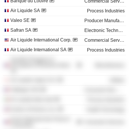
Banque du Louvre
Commercial Services
Air Liquide SA
Process Industries
Valeo SE
Producer Manufacturing
Safran SA
Electronic Technology
Air Liquide International Corp.
Commercial Services
Air Liquide International SA
Process Industries
Société d'Oxygene et
d'Acetylene d'Extreme-Orient
Miscellaneous
SA
Air Liquide Japan G.K.
Utilities
Taittinger SAS
Consumer Non-Durables
Air Liquide Italia SpA
Process Industries
Essilor of America, Inc.
Health Technology
Ecole Nationale des Ponts et
Consumer Services
Chaussées