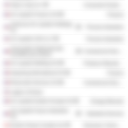
Aqua Lung, Inc.
Consumer Durables
Air Liquide Finance SA
Finance
American Air Liquide Holdings,
Process Industries
Inc.
Air Liquide USA LLC
Process Industries
Association Nationale des
Commercial Services
Sociétés par Actions
Air Liquide Welding SA
Producer Manufacturing
Aqualung International SA
Finance
Rexecode Services SA
Commercial Services
Legion of Honor
Air Liquide Eastern Europe SA
Energy Minerals
Air Liquide France Industries
Industrial Services
SA
Essilor Group Canada Ltd.
Electronic Technology