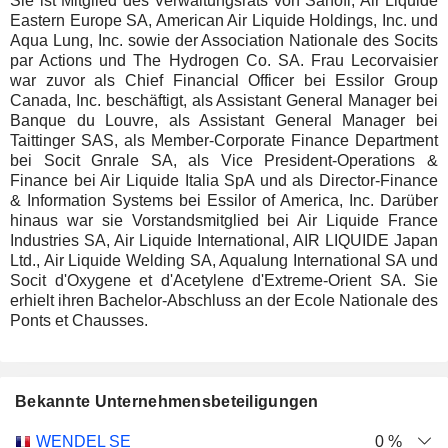
Sie ist Mitglied des Verwaltungsrats von Sanofi, Air Liquide
Eastern Europe SA, American Air Liquide Holdings, Inc. und
Aqua Lung, Inc. sowie der Association Nationale des Socits
par Actions und The Hydrogen Co. SA. Frau Lecorvaisier
war zuvor als Chief Financial Officer bei Essilor Group
Canada, Inc. beschäftigt, als Assistant General Manager bei
Banque du Louvre, als Assistant General Manager bei
Taittinger SAS, als Member-Corporate Finance Department
bei Socit Gnrale SA, als Vice President-Operations &
Finance bei Air Liquide Italia SpA und als Director-Finance
& Information Systems bei Essilor of America, Inc. Darüber
hinaus war sie Vorstandsmitglied bei Air Liquide France
Industries SA, Air Liquide International, AIR LIQUIDE Japan
Ltd., Air Liquide Welding SA, Aqualung International SA und
Socit d'Oxygene et d'Acetylene d'Extreme-Orient SA. Sie
erhielt ihren Bachelor-Abschluss an der Ecole Nationale des
Ponts et Chausses.
Bekannte Unternehmensbeteiligungen
Anzahl
WENDEL SE
0 %