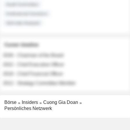
Audit Committee
Institutional Investors
Sell-side Analysts
Career timeline
2026 - Chairman of the Board
2022 - Chief Executive Officer
2018 - Chief Financial Officer
2012 - Strategy Committee Member
Börse
Insiders
Cuong Gia Doan
Persönliches Netzwerk