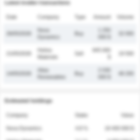
Latest insider transactions
Date
Company
Type
Amount
Volume
Nova
1 250
26/05/2026
Buy
32 000
Dynamics
000 $
Helios
845 000
21/05/2026
Sell
19 500
Materials
$
Atlas
2 030
14/05/2026
Buy
48 200
Renewables
000 $
Estimated holdings
Company
Stake
Value
Nova Dynamics
4.8 %
18 400 000 $