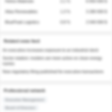
Helios Materials
2.1 %
6 950 000 $
Atlas Renewables
1.3 %
3 280 000 $
BluePeak Logistics
0.9 %
2 040 000 $
Related news feed
An executive increases exposure to an industrial stock
Sector rotation: insiders are more active on clean energy
names
New regulatory filing published for executive transactions
Professional network
Executive Management
Board of Directors