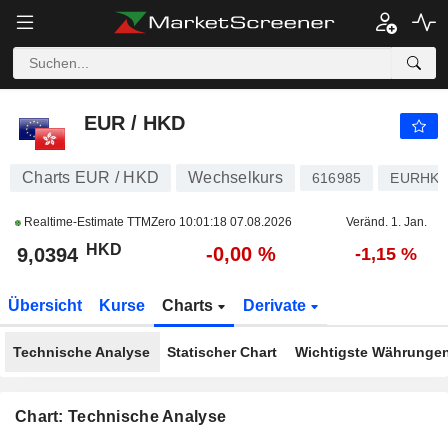
EUR / HKD
9,0394
$
-0,00 %
EUR / HKD
Charts EUR / HKD
Wechselkurs
616985
EURHK
Realtime-Estimate TTMZero
10:01:18 07.08.2026
Veränd. 1. Jan.
HKD
-0,00 %
9,0394
-1,15 %
Übersicht
Kurse
Charts
Derivate
Technische Analyse
Statischer Chart
Wichtigste Währunge
Chart: Technische Analyse