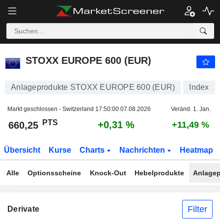
STOXX EUROPE 600 (EUR)
660,25
PTS
+0,31 %
STOXX EUROPE 600 (EUR)
Anlageprodukte STOXX EUROPE 600 (EUR)
Index
Markt geschlossen - Switzerland
17:50:00 07.08.2026
Veränd. 1. Jan.
PTS
+0,31 %
660,25
+11,49 %
Übersicht
Kurse
Charts
Nachrichten
Heatmap
Alle
Optionsscheine
Knock-Out
Hebelprodukte
Anlagep
Filter
Derivate