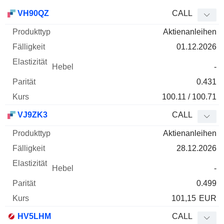
WKN
Typ
Produkttyp
Fälligkeit
Elastizität
Hebel
Parität
VH90QZ
CALL
Aktienanleihen
01.12.2026
-
0.431
100.11 / 100.71
VJ9ZK3
CALL
Aktienanleihen
28.12.2026
-
0.499
101,15
EUR
HV5LHM
CALL