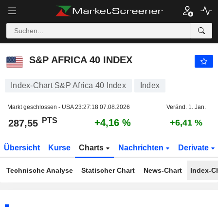
S&P AFRICA 40 INDEX
287,55
PTS
+4,16 %
S&P AFRICA 40 INDEX
Index-Chart S&P Africa 40 Index
Index
Markt geschlossen - USA
23:27:18 07.08.2026
Veränd. 1. Jan.
PTS
+4,16 %
287,55
+6,41 %
Übersicht
Kurse
Charts
Nachrichten
Derivate
Technische Analyse
Statischer Chart
News-Chart
Index-C