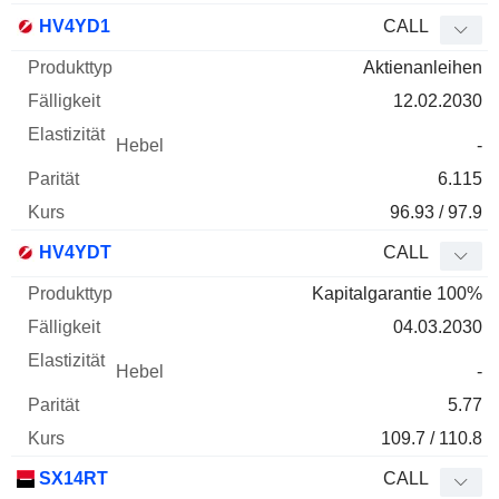
HV4YD1
CALL
Aktienanleihen
12.02.2030
-
6.115
96.93 / 97.9
HV4YDT
CALL
Kapitalgarantie 100%
04.03.2030
-
5.77
109.7 / 110.8
SX14RT
CALL