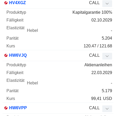
HV4XGZ
CALL
Kapitalgarantie 100%
02.10.2029
-
5.204
120.47 / 121.68
HW6VJQ
CALL
Aktienanleihen
22.03.2029
-
5.179
99,41
USD
HW6VPP
CALL