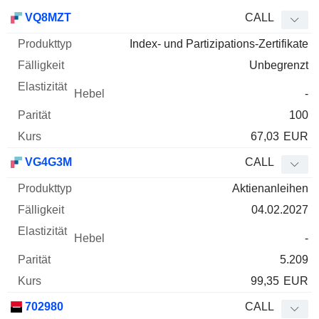
WKN
Typ
Produkttyp
Fälligkeit
Elastizität
Hebel
Parität
VQ8MZT
CALL
Index- und Partizipations-Zertifikate
Unbegrenzt
-
100
67,03
EUR
VG4G3M
CALL
Aktienanleihen
04.02.2027
-
5.209
99,35
EUR
702980
CALL