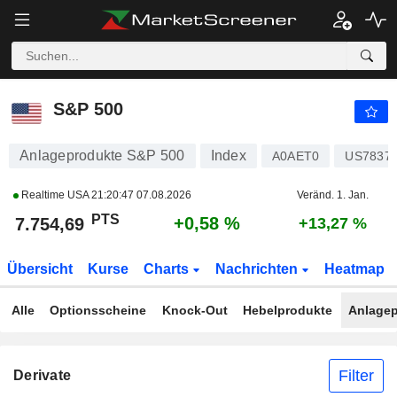
S&P 500
7.752,93
PTS
+0,56 %
S&P 500
Anlageprodukte S&P 500
Index
A0AET0
US7837
Realtime USA
21:20:47 07.08.2026
Veränd. 1. Jan.
PTS
+0,58 %
7.754,69
+13,27 %
Übersicht
Kurse
Charts
Nachrichten
Heatmap
Alle
Optionsscheine
Knock-Out
Hebelprodukte
Anlagep
Filter
Derivate