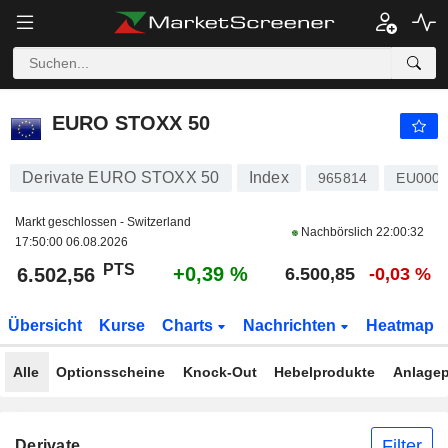
EURO STOXX 50
6.502,56
PTS
+0,39 %
EURO STOXX 50
Derivate EURO STOXX 50
Index
965814
EU0009
Markt geschlossen - Switzerland
Nachbörslich
22:00:32
17:50:00 06.08.2026
PTS
+0,39 %
6.502,56
6.500,85
-0,03 %
Übersicht
Kurse
Charts
Nachrichten
Heatmap
Alle
Optionsscheine
Knock-Out
Hebelprodukte
Anlagep
Filter
Derivate