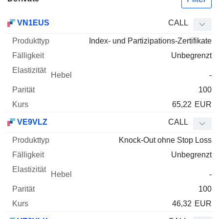
WKN
Typ
Produkttyp
Fälligkeit
Elastizität
Hebel
Parität
VN1EUS
CALL
Index- und Partizipations-Zertifikate
Unbegrenzt
-
100
65,22
EUR
VE9VLZ
CALL
Knock-Out ohne Stop Loss
Unbegrenzt
-
100
46,32
EUR