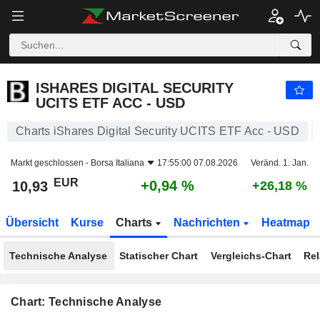
ISHARES DIGITAL SECURITY UCITS ETF ACC - USD
10,93
€
+0,94 %
ISHARES DIGITAL SECURITY
UCITS ETF ACC - USD
Charts iShares Digital Security UCITS ETF Acc - USD
Markt geschlossen -
Borsa Italiana
17:55:00 07.08.2026
Veränd. 1. Jan.
EUR
+0,94 %
10,93
+26,18 %
Übersicht
Kurse
Charts
Nachrichten
Heatmap
Technische Analyse
Statischer Chart
Vergleichs-Chart
Rel
Chart: Technische Analyse