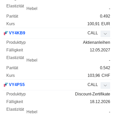
-
0.492
100,91
EUR
VY4KB9
CALL
Aktienanleihen
12.05.2027
-
0.542
103,96
CHF
VY4PS5
CALL
Discount-Zertifikate
18.12.2026
-