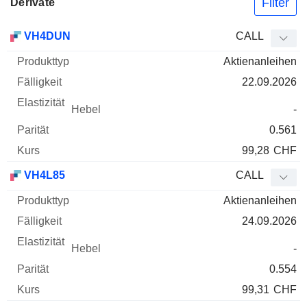
Filter
Derivate
WKN
Typ
Produkttyp
Fälligkeit
Elastizität
Hebel
Parität
VH4DUN
CALL
Aktienanleihen
22.09.2026
-
0.561
99,28
CHF
VH4L85
CALL
Aktienanleihen
24.09.2026
-
0.554
99,31
CHF