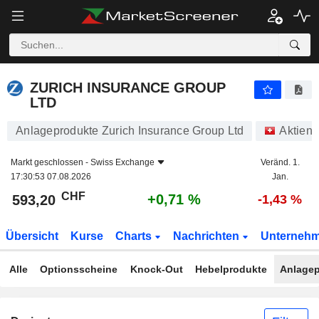
ZURICH INSURANCE GROUP LTD
593,20
CHF
+0,71 %
ZURICH INSURANCE GROUP
LTD
Anlageprodukte Zurich Insurance Group Ltd
Aktien
Markt geschlossen -
Swiss Exchange
Veränd. 1.
17:30:53 07.08.2026
Jan.
CHF
+0,71 %
593,20
-1,43 %
Übersicht
Kurse
Charts
Nachrichten
Unterneh
Alle
Optionsscheine
Knock-Out
Hebelprodukte
Anlagep