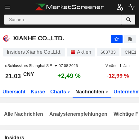
XIANHE CO.,LTD.
21,03
¥
+2,49 %
XIANHE CO.,LTD.
Insiders Xianhe Co.,Ltd.
Aktien
603733
CNE10
Schlusskurs
Shanghai S.E.
07.08.2026
Veränd. 1. Jan.
CNY
+2,49 %
21,03
-12,99 %
Übersicht
Kurse
Charts
Nachrichten
Unterneh
Alle Nachrichten
Analystenempfehlungen
Wichtige F
Insiders