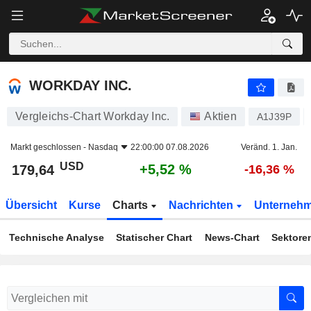
WORKDAY INC.
179,64
$
+5,52 %
WORKDAY INC.
Vergleichs-Chart Workday Inc.
Aktien
A1J39P
Markt geschlossen -
Nasdaq
22:00:00 07.08.2026
Veränd. 1. Jan.
USD
+5,52 %
179,64
-16,36 %
Übersicht
Kurse
Charts
Nachrichten
Unterneh
Technische Analyse
Statischer Chart
News-Chart
Sektore