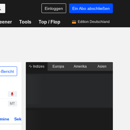
Einloggen
Ein Abo abschließen
eener
Tools
Top / Flop
Edition Deutschland
Indizes
Europa
Amerika
Asien
Bericht
MT
rmine
Sektor
Derivate
ETFs