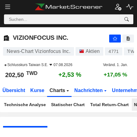
VIZIONFOCUS INC.
202,50
NT$
+2,53 %
VIZIONFOCUS INC.
News-Chart Vizionfocus Inc.
Aktien
4771
TW0
Schlusskurs
Taiwan S.E.
07.08.2026
Veränd. 1. Jan.
TWD
+2,53 %
202,50
+17,05 %
Übersicht
Kurse
Charts
Nachrichten
Unterneh
Technische Analyse
Statischer Chart
Total Return-Chart
N