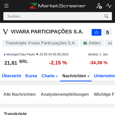
VIVARA PARTICIPAÇÕES S.A.
21,81
R$
-2,15 %
VIVARA PARTICIPAÇÕES S.A.
Transkripte Vivara Participações S.A.
Aktien
A2P
Verzögert
Sao Paulo
22:05:43 06.08.2026
Veränd. 1. Jan.
BRL
-2,15 %
21,81
-34,39 %
Übersicht
Kurse
Charts
Nachrichten
Unterneh
Alle Nachrichten
Analystenempfehlungen
Wichtige F
Transkripte