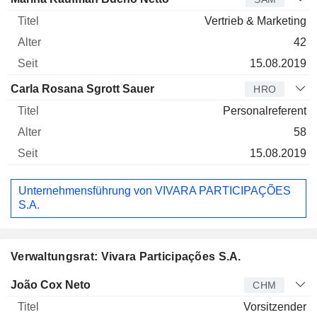
Vertrieb & Marketing
42
15.08.2019
Carla Rosana Sgrott Sauer
HRO
Personalreferent
58
15.08.2019
Unternehmensführung von VIVARA PARTICIPAÇÕES
S.A.
Verwaltungsrat: Vivara Participações S.A.
Verwaltungsratsmitglied
Titel
Alter
Seit
João Cox Neto
CHM
Vorsitzender