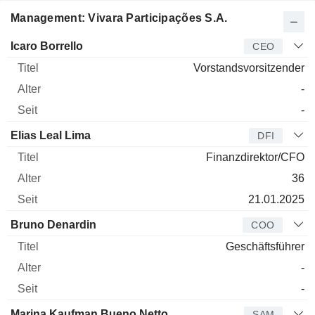
Management: Vivara Participações S.A.
Manager
Titel
Alter
Seit
Icaro Borrello
CEO
Vorstandsvorsitzender
-
-
Elias Leal Lima
DFI
Finanzdirektor/CFO
36
21.01.2025
Bruno Denardin
COO
Geschäftsführer
-
-
Marina Kaufman Bueno Netto
SAM