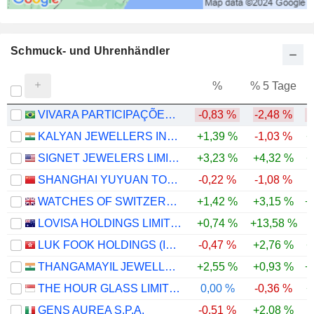
Schmuck- und Uhrenhändler
%
% 5 Tage
%
VIVARA PARTICIPAÇÕES S.A.
-0,83 %
-2,48 %
-
KALYAN JEWELLERS INDIA LIMITED
+1,39 %
-1,03 %
+
SIGNET JEWELERS LIMITED
+3,23 %
+4,32 %
+
SHANGHAI YUYUAN TOURIST MART (GROUP) CO., LTD.
-0,22 %
-1,08 %
-
WATCHES OF SWITZERLAND GROUP PLC
+1,42 %
+3,15 %
+
LOVISA HOLDINGS LIMITED
+0,74 %
+13,58 %
-
LUK FOOK HOLDINGS (INTERNATIONAL) LIMITED
-0,47 %
+2,76 %
+
THANGAMAYIL JEWELLERY LIMITED
+2,55 %
+0,93 %
+
THE HOUR GLASS LIMITED
0,00 %
-0,36 %
+
GENS AUREA S.P.A.
-0,51 %
+2,08 %