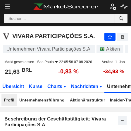
VIVARA PARTICIPAÇÕES S.A.
21,63
R$
-0,83 %
VIVARA PARTICIPAÇÕES S.A.
Unternehmen Vivara Participações S.A.
Aktien
A
Markt geschlossen -
Sao Paulo
22:05:58 07.08.2026
Veränd. 1. Jan.
BRL
-0,83 %
21,63
-34,93 %
Übersicht
Kurse
Charts
Nachrichten
Unterneh
Profil
Unternehmensführung
Aktionärsstruktur
Insider-Tr
Beschreibung der Geschäftstätigkeit: Vivara
Participações S.A.