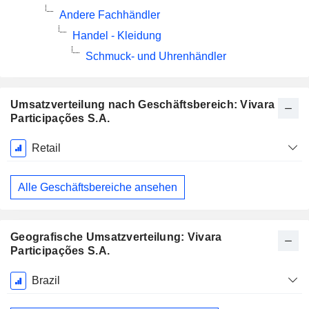
Andere Fachhändler
Handel - Kleidung
Schmuck- und Uhrenhändler
Umsatzverteilung nach Geschäftsbereich: Vivara
Participações S.A.
Ende d.
Retail
Geschäftsjahres:
Dezember
Alle Geschäftsbereiche ansehen
Geografische Umsatzverteilung: Vivara
Participações S.A.
Ende d.
Brazil
Geschäftsjahres:
Dezember