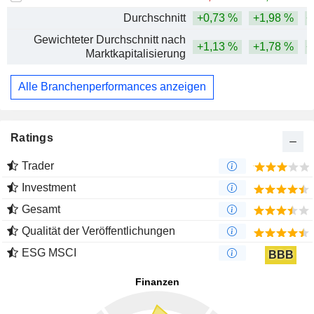
Durchschnitt
+0,73 %
+1,98 %
+
Gewichteter Durchschnitt nach
+1,13 %
+1,78 %
+
Marktkapitalisierung
Alle Branchenperformances anzeigen
Ratings
Trader
Investment
Gesamt
Qualität der Veröffentlichungen
ESG MSCI
BBB