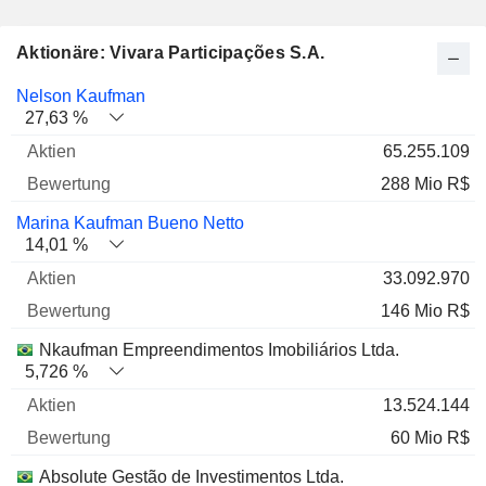
Aktionäre: Vivara Participações S.A.
Name
Aktien
%
Bewertung
Nelson Kaufman
27,63 %
65.255.109
288 Mio R$
Marina Kaufman Bueno Netto
14,01 %
33.092.970
146 Mio R$
Nkaufman Empreendimentos Imobiliários Ltda.
5,726 %
13.524.144
60 Mio R$
Absolute Gestão de Investimentos Ltda.