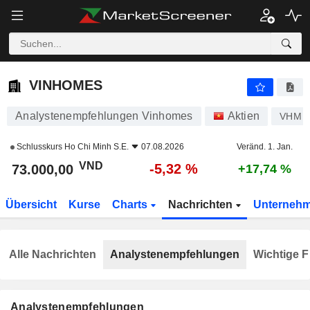
VINHOMES
73.000,00
₫
-5,32 %
VINHOMES
Analystenempfehlungen Vinhomes
Aktien
VHM
Schlusskurs
Ho Chi Minh S.E.
07.08.2026
Veränd. 1. Jan.
VND
-5,32 %
73.000,00
+17,74 %
Übersicht
Kurse
Charts
Nachrichten
Unterneh
Alle Nachrichten
Analystenempfehlungen
Wichtige F
Analystenempfehlungen