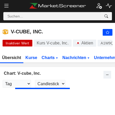
V-CUBE, INC.
9,000
¥
-10,00 %
V-CUBE, INC.
Kurs V-cube, Inc.
Aktien
Inaktiver Wert
A1W9Q
Übersicht
Kurse
Charts
Nachrichten
Unterneh
Chart: V-cube, Inc.