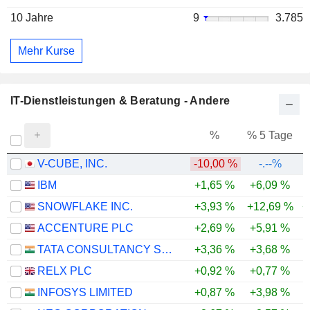
10 Jahre
9
3.785
Mehr Kurse
IT-Dienstleistungen & Beratung - Andere
%
% 5 Tage
%
V-CUBE, INC.
-10,00 %
-.--%
IBM
+1,65 %
+6,09 %
SNOWFLAKE INC.
+3,93 %
+12,69 %
+
ACCENTURE PLC
+2,69 %
+5,91 %
-
TATA CONSULTANCY SERVICES LTD.
+3,36 %
+3,68 %
-
RELX PLC
+0,92 %
+0,77 %
-
INFOSYS LIMITED
+0,87 %
+3,98 %
-