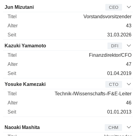
Manager
Titel
Alter
Seit
Jun Mizutani
CEO
Vorstandsvorsitzender
43
31.03.2026
Kazuki Yamamoto
DFI
Finanzdirektor/CFO
47
01.04.2019
Yosuke Kamezaki
CTO
Technik-/Wissenschafts-/F&E-Leiter
46
01.01.2013
Verwaltungsratsmitglied
Titel
Alter
Seit
Naoaki Mashita
CHM