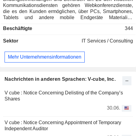
Kommunikationsdiensten gehören Webkonferenzdienste,
die es den Kunden ermöglichen, über PCs, Smartphones,
Tablets und andere mobile Endgeräte Materialien
auszutauschen und Besprechungen über das Internet
Beschäftigte
344
abzuhalten, sowie weitere Kommunikationsdienste, darunter
Text-, Audio- und Videodarstellungen sowie Online-
Sektor
IT Services / Consulting
Seminare. Zu den Dienstleistungen des Unternehmens
gehören V-CUBE-Dienste, xSync, iStudy und weitere
Dienste.
Mehr Unternehmensinformationen
Nachrichten in anderen Sprachen: V-cube, Inc.
V cube : Notice Concerning Delisting of the Company’s
Shares
30.06.
V cube : Notice Concerning Appointment of Temporary
Independent Auditor