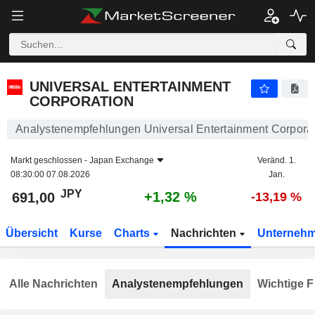
UNIVERSAL ENTERTAINMENT CORPORATION
691,00
¥
+1,32 %
UNIVERSAL ENTERTAINMENT
CORPORATION
Analystenempfehlungen Universal Entertainment Corpora
Markt geschlossen -
Japan Exchange
Veränd. 1.
08:30:00 07.08.2026
Jan.
JPY
+1,32 %
691,00
-13,19 %
Übersicht
Kurse
Charts
Nachrichten
Unterneh
Alle Nachrichten
Analystenempfehlungen
Wichtige F