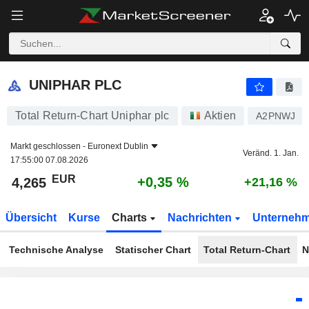
UNIPHAR PLC
4,265
€
+0,35 %
UNIPHAR PLC
Total Return-Chart Uniphar plc
Aktien
A2PNWJ
Markt geschlossen -
Euronext Dublin
Veränd. 1. Jan.
17:55:00 07.08.2026
EUR
+0,35 %
4,265
+21,16 %
Übersicht
Kurse
Charts
Nachrichten
Unterneh
Technische Analyse
Statischer Chart
Total Return-Chart
N