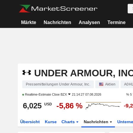
Märkte
Nachrichten
Analysen
Termine
UNDER ARMOUR, INC
Pressemitteilungen Under Armour, Inc.
Aktien
A0H
Realtime-Estimate
Cboe BZX
21:14:27 07.08.2026
% 5 
6,025
-5,86 %
USD
-9,
Übersicht
Kurse
Charts
Nachrichten
Untern