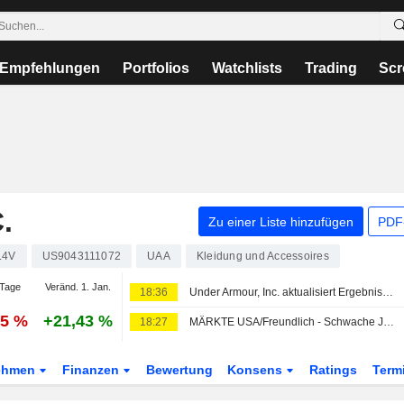
Empfehlungen
Portfolios
Watchlists
Trading
Scr
.
Zu einer Liste hinzufügen
PDF-
L4V
US9043111072
UAA
Kleidung und Accessoires
Tage
Veränd. 1. Jan.
18:36
Under Armour, Inc. aktualisiert Ergebnisprognose für die drei Monate bis zum 30. September 2026 und das Geschäftsjahr bis zum 31. März 2027
25 %
+21,43 %
18:27
MÄRKTE USA/Freundlich - Schwache Jobdaten lindern Zinsängste
ehmen
Finanzen
Bewertung
Konsens
Ratings
Term