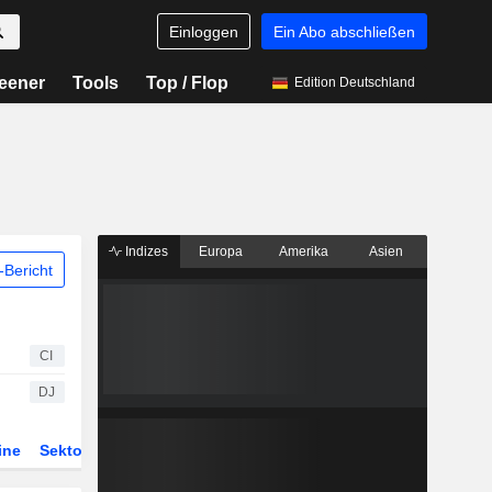
Einloggen
Ein Abo abschließen
eener
Tools
Top / Flop
Edition Deutschland
Indizes
Europa
Amerika
Asien
Bericht
CI
DJ
ine
Sektor
Derivate
ETFs