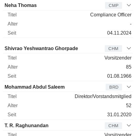
Neha Thomas
CMP
Compliance Officer
-
04.11.2024
Verwaltungsratsmitglied
Titel
Alter
Seit
Shivrao Yeshwantrao Ghorpade
CHM
Vorsitzender
85
01.08.1966
Mohammad Abdul Saleem
BRD
Direktor/Vorstandsmitglied
52
31.01.2020
T. R. Raghunandan
CHM
Vorsitzender