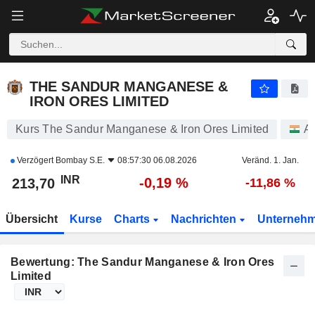
THE SANDUR MANGANESE & IRON ORES LIMITED
213,70
₹
-0,19 %
THE SANDUR MANGANESE &
IRON ORES LIMITED
Kurs The Sandur Manganese & Iron Ores Limited
Ak
Verzögert
Bombay S.E.
08:57:30 06.08.2026
Veränd. 1. Jan.
INR
-0,19 %
213,70
-11,86 %
Übersicht
Kurse
Charts
Nachrichten
Unterneh
Bewertung: The Sandur Manganese & Iron Ores
Limited