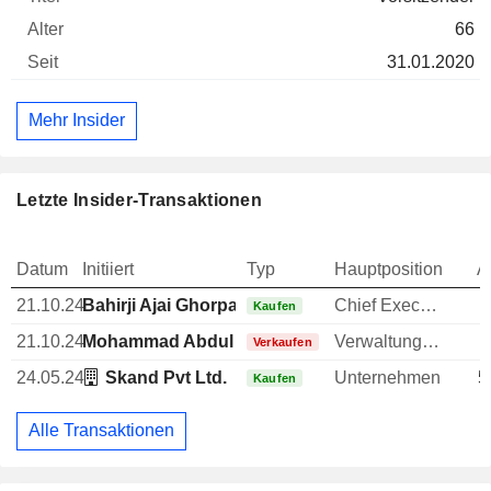
66
31.01.2020
Mehr Insider
Letzte Insider-Transaktionen
Datum
Initiiert
Typ
Hauptposition
A
21.10.24
Bahirji Ajai Ghorpade
Chief Executive Officer (CEO)
Kaufen
21.10.24
Mohammad Abdul Saleem
Verwaltungsratsmitglied
Verkaufen
24.05.24
Skand Pvt Ltd.
Unternehmen
5
Kaufen
Alle Transaktionen