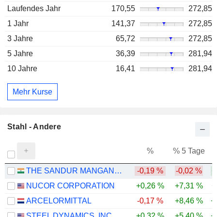
Laufendes Jahr
170,55
272,85
1 Jahr
141,37
272,85
3 Jahre
65,72
272,85
5 Jahre
36,39
281,94
10 Jahre
16,41
281,94
Mehr Kurse
Stahl - Andere
%
% 5 Tage
%
THE SANDUR MANGANESE & IRON ORES LIMITED
-0,19 %
-0,02 %
+
NUCOR CORPORATION
+0,26 %
+7,31 %
+
ARCELORMITTAL
-0,17 %
+8,46 %
+
STEEL DYNAMICS, INC.
+0,32 %
+5,40 %
+