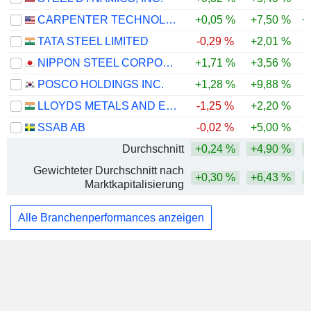
CARPENTER TECHNOLOGY CORPORATION
+0,05 %
+7,50 %
+
TATA STEEL LIMITED
-0,29 %
+2,01 %
+
NIPPON STEEL CORPORATION
+1,71 %
+3,56 %
+
POSCO HOLDINGS INC.
+1,28 %
+9,88 %
LLOYDS METALS AND ENERGY LIMITED
-1,25 %
+2,20 %
+
SSAB AB
-0,02 %
+5,00 %
+
Durchschnitt
+0,24 %
+4,90 %
+
Gewichteter Durchschnitt nach
+0,30 %
+6,43 %
+
Marktkapitalisierung
Alle Branchenperformances anzeigen