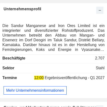
Unternehmensprofil
Die Sandur Manganese and Iron Ores Limited ist ein
integrierter und diversifizierter Rohstoffproduzent. Das
Unternehmen betreibt den Abbau von Mangan- und
Eisenerz im Dorf Deogiri im Taluk Sandur, Distrikt Bellary,
Karnataka. Darüber hinaus ist es in der Herstellung von
Ferrolegierungen, Koks und Energie in Vyasanakere,
Hosapete, tätig. Es unterhält drei Geschäftsbereiche:
Beschäftigte
2.707
Bergbau, Ferrolegierungen sowie Koks und Energie. Das
Segment Bergbau befasst sich mit dem Abbau von Mangan-
Sektor
Stahl
und Eisenerz, woraus die für die Herstellung von
Ferrolegierungen und Stahl erforderlichen minderwertigen,
Termine
12:00
Ergebnisveröffentlichung - Q1 2027
phosphorarmen Manganerze gewonnen werden. Das
Unternehmen verfügt über Manganerzreserven von etwa 14
Millionen Tonnen. Das Segment Ferrolegierungen stellt in
Mehr Unternehmensinformationen
seinen Öfen Ferromangan, Siliciummangan, Roheisen und
Ferrosilicium her. Das Segment Koks und Energie befasst
sich mit der Herstellung von metallurgischem Koks und der
Erzeugung von Energie für den Strombedarf der