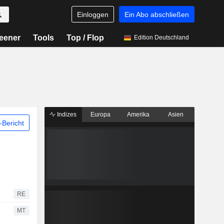
Einloggen
Ein Abo abschließen
eener
Tools
Top / Flop
Edition Deutschland
Indizes
Europa
Amerika
Asien
Bericht
RE
MT