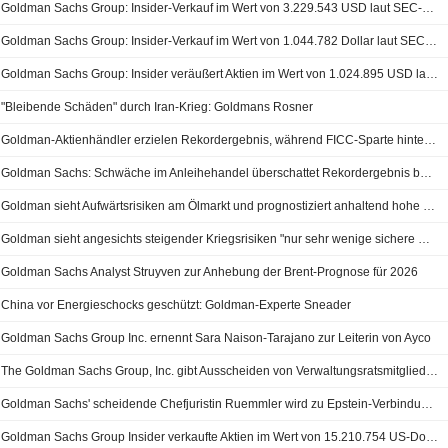
Goldman Sachs Group: Insider-Verkauf im Wert von 3.229.543 USD laut SEC-Meldung
Goldman Sachs Group: Insider-Verkauf im Wert von 1.044.782 Dollar laut SEC-Meldung
Goldman Sachs Group: Insider veräußert Aktien im Wert von 1.024.895 USD laut SEC-Meldung
"Bleibende Schäden" durch Iran-Krieg: Goldmans Rosner
Goldman-Aktienhändler erzielen Rekordergebnis, während FICC-Sparte hinter Erwartungen zurückbleibt
Goldman Sachs: Schwäche im Anleihehandel überschattet Rekordergebnis bei Aktien
Goldman sieht Aufwärtsrisiken am Ölmarkt und prognostiziert anhaltend hohe Preise
Goldman sieht angesichts steigender Kriegsrisiken "nur sehr wenige sichere Häfen"
Goldman Sachs Analyst Struyven zur Anhebung der Brent-Prognose für 2026
China vor Energieschocks geschützt: Goldman-Experte Sneader
Goldman Sachs Group Inc. ernennt Sara Naison-Tarajano zur Leiterin von Ayco
The Goldman Sachs Group, Inc. gibt Ausscheiden von Verwaltungsratsmitglied Lakshmi Mittal zur Hauptversammlung 2026 bekannt
Goldman Sachs' scheidende Chefjuristin Ruemmler wird zu Epstein-Verbindungen vorladen
Goldman Sachs Group Insider verkaufte Aktien im Wert von 15.210.754 US-Dollar, laut aktueller SEC-Meldung