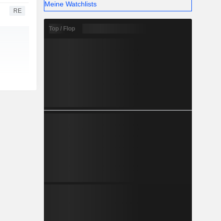
Meine Watchlists
RE
Top / Flop