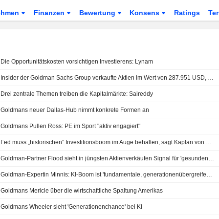
ehmen
Finanzen
Bewertung
Konsens
Ratings
Te
Die Opportunitätskosten vorsichtigen Investierens: Lynam
Insider der Goldman Sachs Group verkaufte Aktien im Wert von 287.951 USD, laut aktueller SEC-Meldung
Drei zentrale Themen treiben die Kapitalmärkte: Saireddy
Goldmans neuer Dallas-Hub nimmt konkrete Formen an
Goldmans Pullen Ross: PE im Sport "aktiv engagiert"
Fed muss „historischen“ Investitionsboom im Auge behalten, sagt Kaplan von Goldman Sachs
Goldman-Partner Flood sieht in jüngsten Aktienverkäufen Signal für 'gesunden' Markt
Goldman-Expertin Minnis: KI-Boom ist 'fundamentale, generationenübergreifende' Kraft für Märkte und Wirtschaft
Goldmans Mericle über die wirtschaftliche Spaltung Amerikas
Goldmans Wheeler sieht 'Generationenchance' bei KI