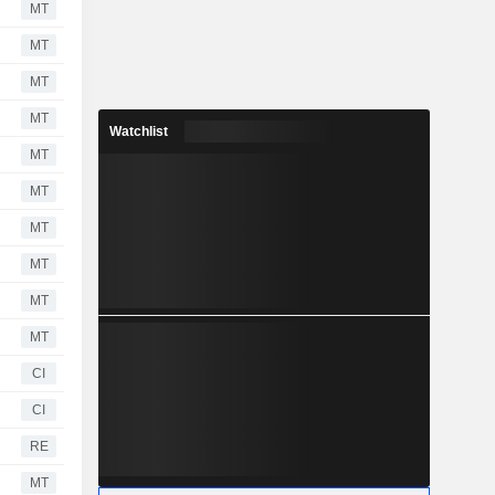
MT
MT
MT
MT
Watchlist
MT
MT
MT
MT
MT
MT
CI
CI
RE
MT