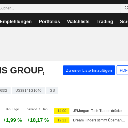
Empfehlungen
Portfolios
Watchlists
Trading
Scr
S GROUP,
Zu einer Liste hinzufügen
PDF-
0332
US38141G1040
GS
% 5 Tage
Veränd. 1. Jan.
14:00
JPMorgan: Tech-Trades drücken Hedgefonds-Gewinne 2026 im Juli
+1,99 %
+18,17 %
12:21
Dream Finders stimmt Übernahme von Beazer in USD 2,2 Mrd. schwerem Bar-Deal zu