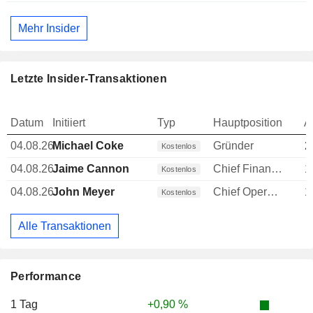
Mehr Insider
Letzte Insider-Transaktionen
Datum
Initiiert
Typ
Hauptposition
A
04.08.26
Michael Coke
Gründer
2
Kostenlos
04.08.26
Jaime Cannon
Chief Financial Officer (CFO)
1
Kostenlos
04.08.26
John Meyer
Chief Operating Officer (COO)
1
Kostenlos
Alle Transaktionen
Performance
1 Tag
+0,90 %