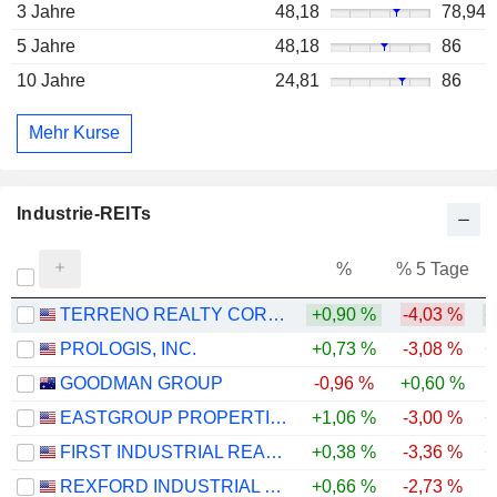
3 Jahre
48,18
78,94
5 Jahre
48,18
86
10 Jahre
24,81
86
Mehr Kurse
Industrie-REITs
%
% 5 Tage
%
TERRENO REALTY CORPORATION
+0,90 %
-4,03 %
+
PROLOGIS, INC.
+0,73 %
-3,08 %
+
GOODMAN GROUP
-0,96 %
+0,60 %
-
EASTGROUP PROPERTIES, INC.
+1,06 %
-3,00 %
+
FIRST INDUSTRIAL REALTY TRUST, INC.
+0,38 %
-3,36 %
+
REXFORD INDUSTRIAL REALTY, INC.
+0,66 %
-2,73 %