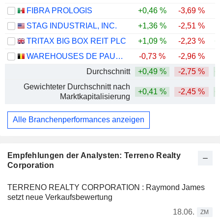
FIBRA PROLOGIS
+0,46 %
-3,69 %
STAG INDUSTRIAL, INC.
+1,36 %
-2,51 %
TRITAX BIG BOX REIT PLC
+1,09 %
-2,23 %
+
WAREHOUSES DE PAUW SA
-0,73 %
-2,96 %
Durchschnitt
+0,49 %
-2,75 %
+
Gewichteter Durchschnitt nach
+0,41 %
-2,45 %
+
Marktkapitalisierung
Alle Branchenperformances anzeigen
Empfehlungen der Analysten: Terreno Realty
Corporation
TERRENO REALTY CORPORATION : Raymond James
setzt neue Verkaufsbewertung
18.06.
ZM