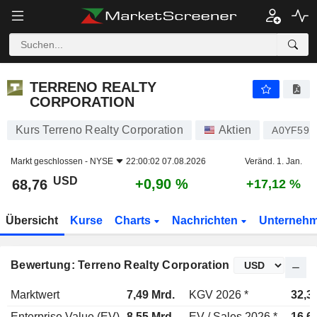
TERRENO REALTY CORPORATION
68,76
$
+0,90 %
TERRENO REALTY
CORPORATION
Kurs Terreno Realty Corporation
Aktien
A0YF59
Markt geschlossen -
NYSE
22:00:02 07.08.2026
Veränd. 1. Jan.
USD
+0,90 %
68,76
+17,12 %
Übersicht
Kurse
Charts
Nachrichten
Unterneh
Bewertung: Terreno Realty Corporation
Marktwert
7,49 Mrd.
KGV 2026 *
32,3
Enterprise Value (EV)
8,55 Mrd.
EV / Sales 2026 *
16,6