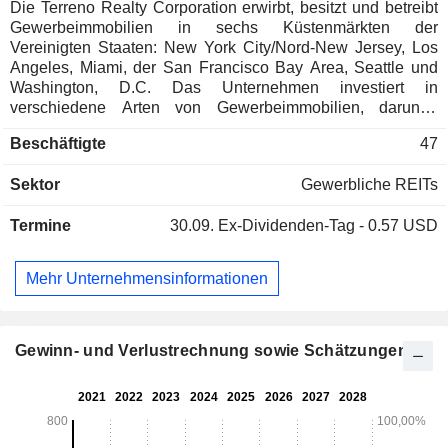
Die Terreno Realty Corporation erwirbt, besitzt und betreibt
Gewerbeimmobilien in sechs Küstenmärkten der
Vereinigten Staaten: New York City/Nord-New Jersey, Los
Angeles, Miami, der San Francisco Bay Area, Seattle und
Washington, D.C. Das Unternehmen investiert in
verschiedene Arten von Gewerbeimmobilien, darunter
Lager- und Distributionsimmobilien, Flex-Immobilien
Beschäftigte
47
(einschließlich Leichtindustrie sowie Forschung und
Entwicklung), Umschlagimmobilien und bebaute
Sektor
Gewerbliche REITs
Grundstücke. Das Unternehmen konzentriert sich auf
funktionale Immobilien in innerstädtischen Lagen, die von
Termine
30.09.
Ex-Dividenden-Tag - 0.57 USD
mehreren Mietern gemeinsam genutzt werden können und
die der Kundennachfrage in den verschiedenen Teilmärkten
entsprechen, in denen es tätig ist. Innerstädtische Lagen
Mehr Unternehmensinformationen
sind geografische Standorte, die von einer hohen
Konzentration bereits bebauter Flächen und bestehender
Gebäude umgeben sind. Zu seinem Portfolio gehören
Terreno 3500 West MacArthur Boulevard, Terreno 11100
Gewinn- und Verlustrechnung sowie Schätzungen
Hindry Avenue, Terreno 2411 Santa Fe Ave, Terreno 1720 E
Garry Ave, Terreno 16009-16019 E Foothill, Terreno 16033-
16037 E Foothill, Terreno 3528 Arden, Terreno 20269-20281
Mack und weitere.