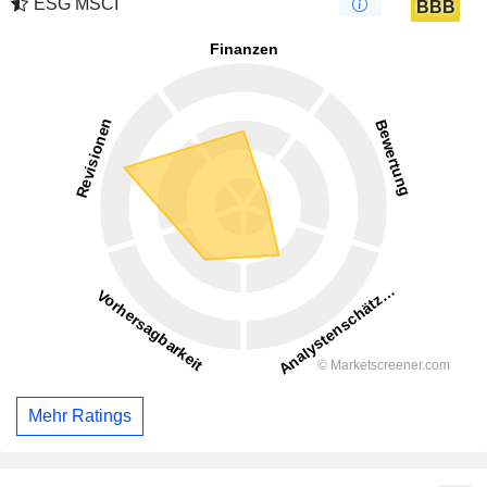
ESG MSCI
BBB
Mehr Ratings