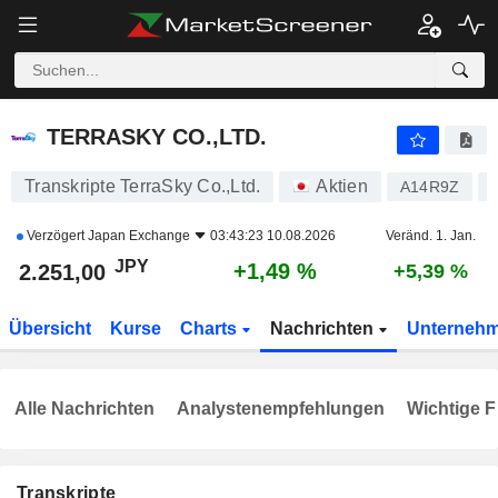
TERRASKY CO.,LTD.
2.251,00
¥
+1,49 %
TERRASKY CO.,LTD.
Transkripte TerraSky Co.,Ltd.
Aktien
A14R9Z
Verzögert
Japan Exchange
03:43:23 10.08.2026
Veränd. 1. Jan.
JPY
+1,49 %
2.251,00
+5,39 %
Übersicht
Kurse
Charts
Nachrichten
Unterneh
Alle Nachrichten
Analystenempfehlungen
Wichtige F
Transkripte