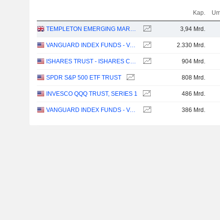
Kap.
Um
TEMPLETON EMERGING MARKETS INVESTMENT TRUST PLC
3,94 Mrd.
VANGUARD INDEX FUNDS - VANGUARD TOTAL STOCK MARKET ETF
2.330 Mrd.
ISHARES TRUST - ISHARES CORE S&P 500 ETF
904 Mrd.
SPDR S&P 500 ETF TRUST
808 Mrd.
INVESCO QQQ TRUST, SERIES 1
486 Mrd.
VANGUARD INDEX FUNDS - VANGUARD GROWTH ETF
386 Mrd.