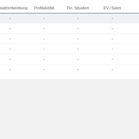
satzentwicklung
Profitabilität
Fin. Situation
EV / Sales
-
-
-
-
-
-
-
-
-
-
-
-
-
-
-
-
-
-
-
-
-
-
-
-