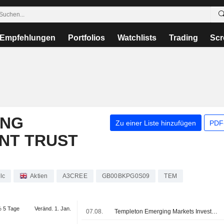
Empfehlungen
Portfolios
Watchlists
Trading
Scr
ING
Zu einer Liste hinzufügen
PDF-
NT TRUST
lc
Aktien
A3CREE
GB00BKPG0S09
TEM
 5 Tage
Veränd. 1. Jan.
07.08.
Templeton Emerging Markets Investment Trust meldet Nettoinventarwert