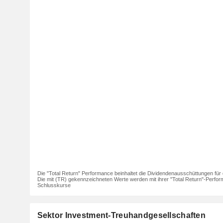
Die "Total Return" Performance beinhaltet die Dividendenausschüttungen für 
Die mit (TR) gekennzeichneten Werte werden mit ihrer "Total Return"-Perfor
Schlusskurse
Sektor Investment-Treuhandgesellschaften