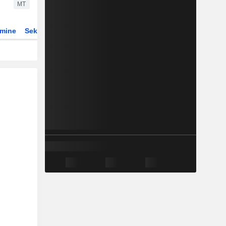
MT
rmine
Sektor
Derivate