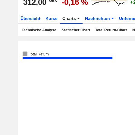
312,00
-0,16 %
GBX
+
Übersicht
Kurse
Charts
Nachrichten
Untern
Technische Analyse
Statischer Chart
Total Return-Chart
N
Total Return