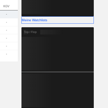
KGV
-
Meine Watchlists
-
-
Top / Flop
-
-
-