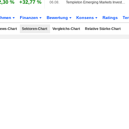
2,30 %
+32,77 %
06.08.
Templeton Emerging Markets Investment Trust meldet Nettoinventarwerte
ehmen
Finanzen
Bewertung
Konsens
Ratings
Te
ews-Chart
Sektoren-Chart
Vergleichs-Chart
Relative Stärke-Chart