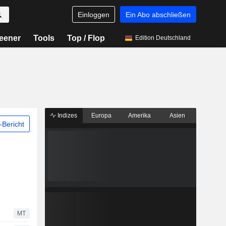
Einloggen
Ein Abo abschließen
eener
Tools
Top / Flop
Edition Deutschland
Indizes
Europa
Amerika
Asien
Bericht
MT