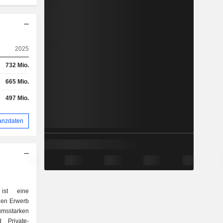
2025
732 Mio.
665 Mio.
497 Mio.
anzdaten
ist eine
 den Erwerb
msstarken
 Private-