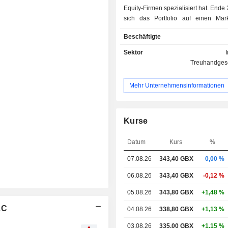
Equity-Firmen spezialisiert hat. Ende 2024 belief
sich das Portfolio auf einen Mar
6.165,5 Millionen GBP.
Beschäftigte
Sektor
Treuhandgese
Mehr Unternehmensinformationen
Kurse
Datum
Kurs
%
07.08.26
343,40 GBX
0,00 %
06.08.26
343,40 GBX
-0,12 %
05.08.26
343,80 GBX
+1,48 %
LC
04.08.26
338,80 GBX
+1,13 %
03.08.26
335,00 GBX
+1,15 %