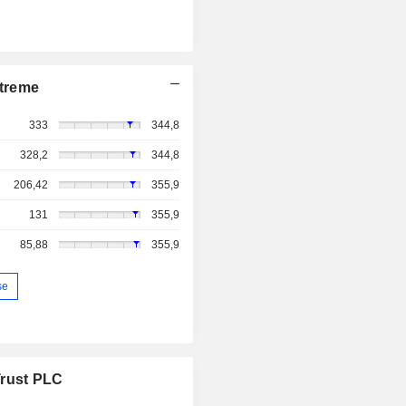
treme
333
344,8
328,2
344,8
206,42
355,9
131
355,9
85,88
355,9
se
Trust PLC