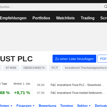
Empfehlungen
Portfolios
Watchlists
Trading
Scr
UST PLC
Zu einer Liste hinzufügen
PDF-
874698
GB0003466074
FCIT
Investment-Treuhandgesellsch
5 Tage
Veränd. 1. Jan.
08.08.
F&C Investment Trust PLC - Shareholder/Analyst Call
,68 %
+9,71 %
07.08.
F&C Investment Trust meldet Nettovermögen je Stammaktie
ehmen
Finanzen
Bewertung
Termine
Sektor
Deriva