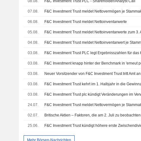
08.08.
F&C Investment Trust PLC - Shareholder/Analyst Call
07.08.
F&C Investment Trust meldet Nettovermögen je Stammak
06.08.
F&C Investment Trust meldet Nettoinventarwerte
05.08.
F&C Investment Trust meldet Nettoinventarwerte zum 3. 
04.08.
F&C Investment Trust meldet Nettoinventarwert je Stamm
03.08.
03.08.
F&C Investment knapp hinter der Benchmark in 'erneut p
03.08.
Neuer Vorsitzender von F&C Investment Trust tritt Amt an
03.08.
F&C Investment Trust kehrt im 1. Halbjahr in die Gewin
03.08.
F&C Investment Trust plc kündigt Veränderungen im Ver
24.07.
F&C Investment Trust meldet Nettovermögen je Stammak
02.07.
Britische Aktien – Faktoren, die am 2. Juli zu beobachten
25.06.
F&C Investment Trust kündigt höhere erste Zwischendiv
Mehr Börsen-Nachrichten