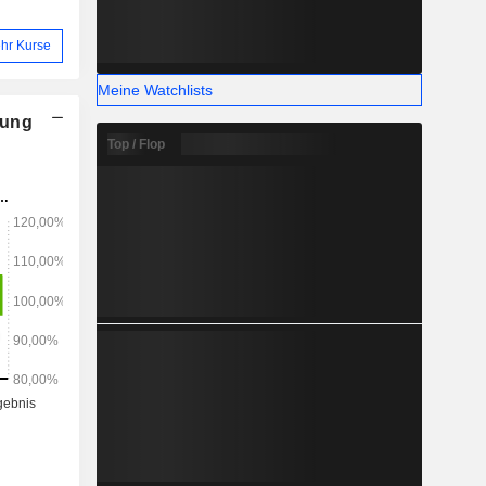
hr Kurse
Meine Watchlists
nung
Top / Flop