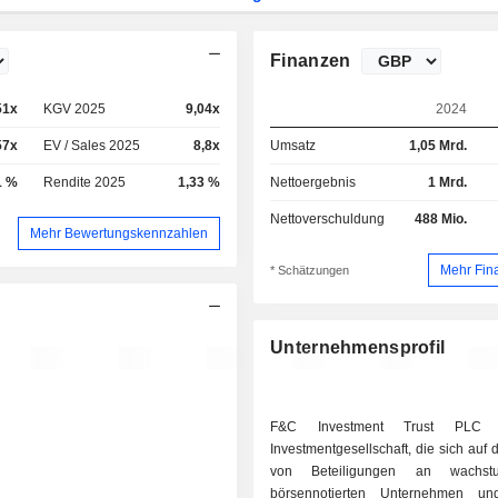
Finanzen
51x
KGV 2025
9,04x
2024
57x
EV / Sales 2025
8,8x
Umsatz
1,05 Mrd.
1 %
Rendite 2025
1,33 %
Nettoergebnis
1 Mrd.
Nettoverschuldung
488 Mio.
Mehr Bewertungskennzahlen
Mehr Fin
* Schätzungen
Unternehmensprofil
F&C Investment Trust PLC 
Investmentgesellschaft, die sich auf
von Beteiligungen an wachstu
börsennotierten Unternehmen und