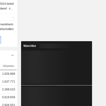
ktwert von
-
Investment-
llschaften
Watchlist
Volumen
1.026.869
1.637.771
2.268.010
5.619.659
2.926.551