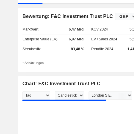
Bewertung: F&C Investment Trust PLC
Marktwert
6,47 Mrd.
KGV 2024
5,
Enterprise Value (EV)
6,97 Mrd.
EV / Sales 2024
5,
Streubesitz
83,48 %
Rendite 2024
1,4
* Schätzungen
Chart: F&C Investment Trust PLC