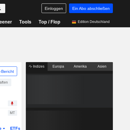
Einloggen
Ein Abo abschließen
eener
Tools
Top / Flop
Edition Deutschland
Indizes
Europa
Amerika
Asien
Bericht
aften
MT
te
ETFs