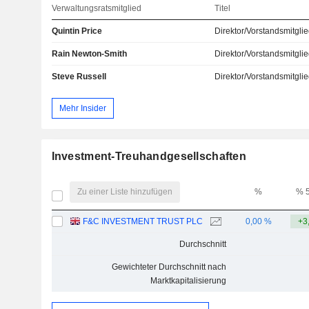
Verwaltungsratsmitglied
Titel
Quintin Price
Direktor/Vorstandsmitgli
Rain Newton-Smith
Direktor/Vorstandsmitgli
Steve Russell
Direktor/Vorstandsmitgli
Mehr Insider
Investment-Treuhandgesellschaften
Zu einer Liste hinzufügen
%
% 
F&C INVESTMENT TRUST PLC
0,00 %
+3
Durchschnitt
Gewichteter Durchschnitt nach
Marktkapitalisierung