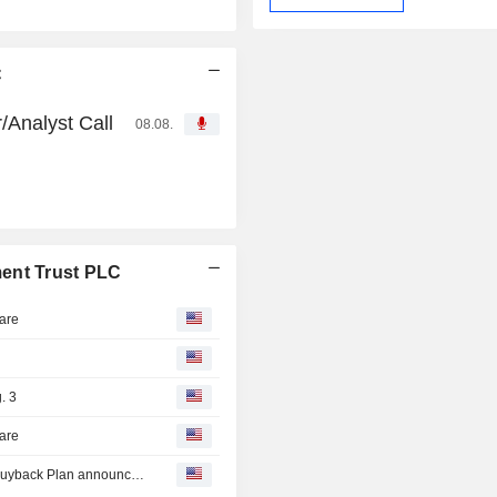
C
/Analyst Call
08.08.
ent Trust PLC
hare
. 3
hare
Tranche Update on F&C Investment Trust PLC's Equity Buyback Plan announced on April 29, 2026.