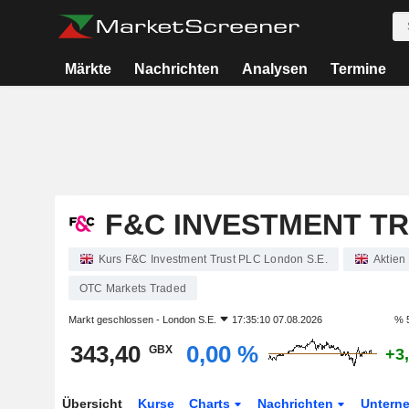
Märkte
Nachrichten
Analysen
Termine
F&C INVESTMENT TR
Kurs F&C Investment Trust PLC London S.E.
Aktien
OTC Markets Traded
Markt geschlossen -
London S.E.
17:35:10 07.08.2026
% 
343,40
0,00 %
GBX
+3
Übersicht
Kurse
Charts
Nachrichten
Untern