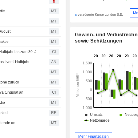
tie
MT
Me
verzögerte Kurse London S.E.
MT
August
MT
Gewinn- und Verlustrech
sowie Schätzungen
aktie
MT
F&C Investment Trust PLC legt Ergebnisszahlen für das Halbjahr bis zum 30. Juni 2026 vor
CI
ositivem' Halbjahr
AN
MT
nzone zurück
MT
waltungsrat an
CI
tie
MT
 sind
RE
idende an
MT
Mehr Finanzdaten