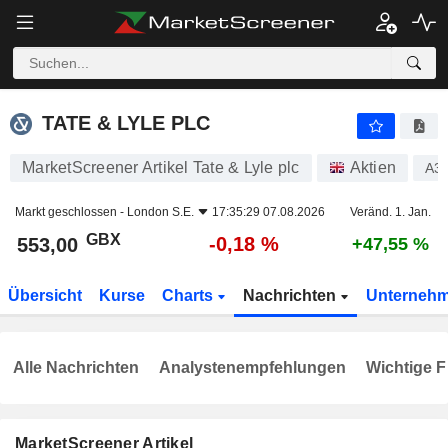
TATE & LYLE PLC
553,00
p
-0,18 %
TATE & LYLE PLC
MarketScreener Artikel Tate & Lyle plc
Aktien
A3
Markt geschlossen -
London S.E.
17:35:29 07.08.2026
Veränd. 1. Jan.
GBX
-0,18 %
553,00
+47,55 %
Übersicht
Kurse
Charts
Nachrichten
Unterneh
Alle Nachrichten
Analystenempfehlungen
Wichtige F
MarketScreener Artikel