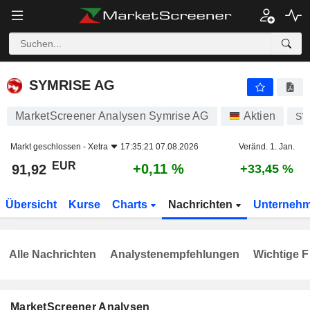
SYMRISE AG
91,92
€
+0,11 %
SYMRISE AG
MarketScreener Analysen Symrise AG
Aktien
SY
Markt geschlossen -
Xetra
17:35:21 07.08.2026
Veränd. 1. Jan.
EUR
+0,11 %
91,92
+33,45 %
Übersicht
Kurse
Charts
Nachrichten
Unterneh
Alle Nachrichten
Analystenempfehlungen
Wichtige F
MarketScreener Analysen