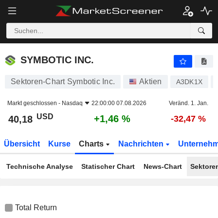
SYMBOTIC INC.
40,18
$
+1,46 %
SYMBOTIC INC.
Sektoren-Chart Symbotic Inc.
Aktien
A3DK1X
Markt geschlossen -
Nasdaq
22:00:00 07.08.2026
Veränd. 1. Jan.
USD
+1,46 %
40,18
-32,47 %
Übersicht
Kurse
Charts
Nachrichten
Unterneh
Technische Analyse
Statischer Chart
News-Chart
Sektore
Total Return