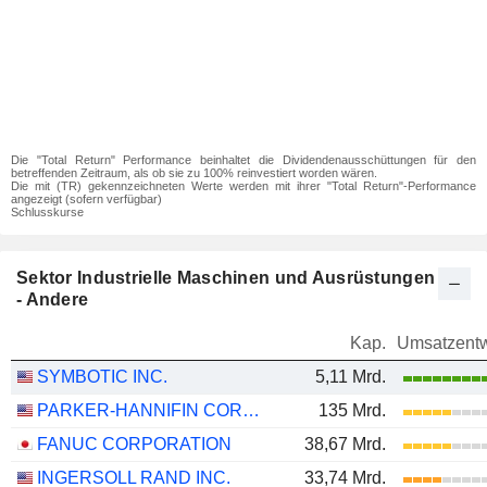
Die "Total Return" Performance beinhaltet die Dividendenausschüttungen für den
betreffenden Zeitraum, als ob sie zu 100% reinvestiert worden wären.
Die mit (TR) gekennzeichneten Werte werden mit ihrer "Total Return"-Performance
angezeigt (sofern verfügbar)
Schlusskurse
Sektor Industrielle Maschinen und Ausrüstungen
- Andere
Kap.
Umsatzentw
SYMBOTIC INC.
5,11 Mrd.
PARKER-HANNIFIN CORPORATION
135 Mrd.
FANUC CORPORATION
38,67 Mrd.
INGERSOLL RAND INC.
33,74 Mrd.