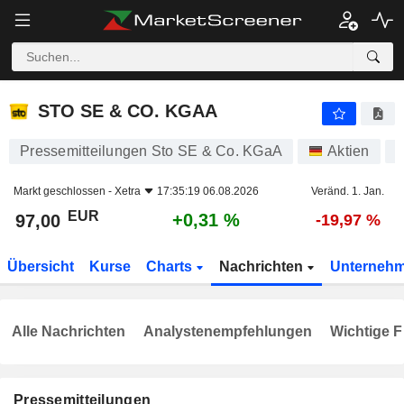
STO SE & CO. KGAA
97,00
€
+0,31 %
STO SE & CO. KGAA
Pressemitteilungen Sto SE & Co. KGaA
Aktien
7
Markt geschlossen -
Xetra
17:35:19 06.08.2026
Veränd. 1. Jan.
EUR
+0,31 %
97,00
-19,97 %
Übersicht
Kurse
Charts
Nachrichten
Unterneh
Alle Nachrichten
Analystenempfehlungen
Wichtige F
Pressemitteilungen