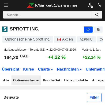
SPROTT INC.
164,20
$
+4,22 %
SPROTT INC.
Optionsscheine Sprott Inc.
Aktien
A2P5HU
CA
Markt geschlossen -
Toronto S.E.
22:00:00 07.08.2026
Veränd. 1. Jan.
CAD
+4,22 %
164,20
+22,14 %
Übersicht
Kurse
Charts
Nachrichten
Unterneh
Alle
Optionsscheine
Knock-Out
Hebelprodukte
Anlagep
Filter
Derivate