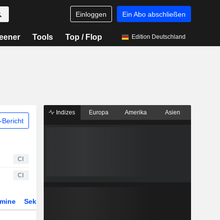
Einloggen
Ein Abo abschließen
eener
Tools
Top / Flop
Edition Deutschland
Indizes
Europa
Amerika
Asien
Bericht
CI
CI
rmine
Sektor
Derivate