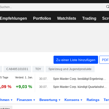
Empfehlungen
Portfolios
Watchlists
Trading
Scr
Zu einer Liste hinzufügen
PDF-
CA8485101031
TOY
Spielzeug und Jugendprodukte
5 Tage
Veränd. 1. Jan.
30.07.
Spin Master Corp. bestätigt Ergebnisprognose für das Gesamtjahr 2026
1,09 %
+9,03 %
30.07.
Spin Master Corp. kündigt Quartalsdividende an, zahlbar am 9. Oktober 2026
ehmen
Finanzen
Bewertung
Konsens
Ratings
Te