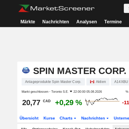
Märkte
Nachrichten
Analysen
Termine
SPIN MASTER CORP.
Anlageprodukte Spin Master Corp.
Aktien
A14XBU
Markt geschlossen -
Toronto S.E.
22:00:00 05.08.2026
% 
20,77
+0,29 %
CAD
-1
Übersicht
Kurse
Charts
Nachrichten
Untern