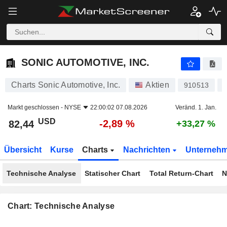
SONIC AUTOMOTIVE, INC.
82,44
$
-2,89 %
SONIC AUTOMOTIVE, INC.
Charts Sonic Automotive, Inc.
Aktien
910513
Markt geschlossen -
NYSE
22:00:02 07.08.2026
Veränd. 1. Jan.
USD
-2,89 %
82,44
+33,27 %
Übersicht
Kurse
Charts
Nachrichten
Unterneh
Technische Analyse
Statischer Chart
Total Return-Chart
N
Chart: Technische Analyse