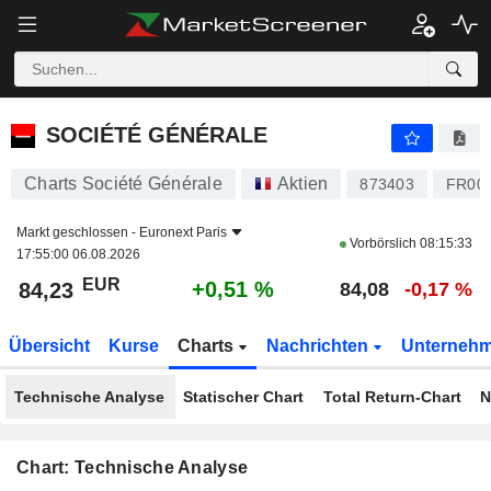
SOCIÉTÉ GÉNÉRALE
84,23
€
+0,51 %
SOCIÉTÉ GÉNÉRALE
Charts Société Générale
Aktien
873403
FR00
Markt geschlossen -
Euronext Paris
Vorbörslich
08:15:33
17:55:00 06.08.2026
EUR
+0,51 %
84,23
84,08
-0,17 %
Übersicht
Kurse
Charts
Nachrichten
Unterneh
Technische Analyse
Statischer Chart
Total Return-Chart
N
Chart: Technische Analyse