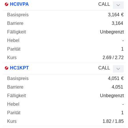
HC0VPA
CALL
3,164
€
3,164
Unbegrenzt
-
1
2.69 / 2.72
HC1KPT
CALL
4,051
€
4,051
Unbegrenzt
-
1
1.82 / 1.85