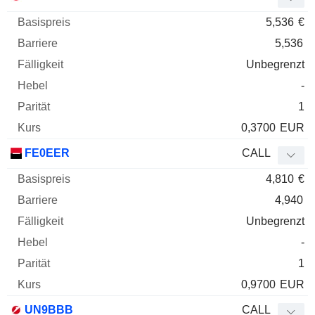
5,536
€
5,536
Unbegrenzt
-
1
0,3700
EUR
FE0EER
CALL
4,810
€
4,940
Unbegrenzt
-
1
0,9700
EUR
UN9BBB
CALL