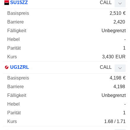
SU15ZZ
CALL
2,510
€
2,420
Unbegrenzt
-
1
3,430
EUR
UG1ZRL
CALL
4,198
€
4,198
Unbegrenzt
-
1
1.68 / 1.71