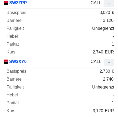
SW2ZPP
CALL
3,020
€
3,120
Unbegrenzt
-
1
2,740
EUR
SW3XY0
CALL
2,730
€
2,740
Unbegrenzt
-
1
3,120
EUR