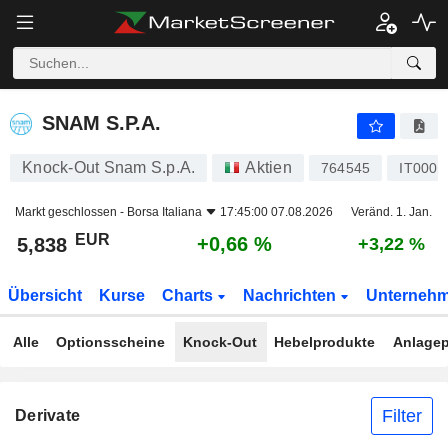
SNAM S.P.A.
5,838
€
+0,66 %
SNAM S.P.A.
Knock-Out Snam S.p.A.
Aktien
764545
IT0003
Markt geschlossen -
Borsa Italiana
17:45:00 07.08.2026
Veränd. 1. Jan.
EUR
+0,66 %
5,838
+3,22 %
Übersicht
Kurse
Charts
Nachrichten
Unterneh
Alle
Optionsscheine
Knock-Out
Hebelprodukte
Anlagep
Filter
Derivate