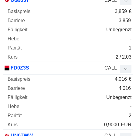
UG9J3T
CALL
3,859
€
3,859
Unbegrenzt
-
1
2 / 2.03
FD0Z3S
CALL
4,016
€
4,016
Unbegrenzt
-
2
0,9000
EUR
UN0TWW
CALL