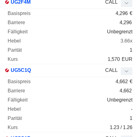
UG2F4M
CALL
4,296
€
4,296
Unbegrenzt
3.66x
1
1,570
EUR
UG5C1Q
CALL
4,662
€
4,662
Unbegrenzt
-
1
1.23 / 1.26