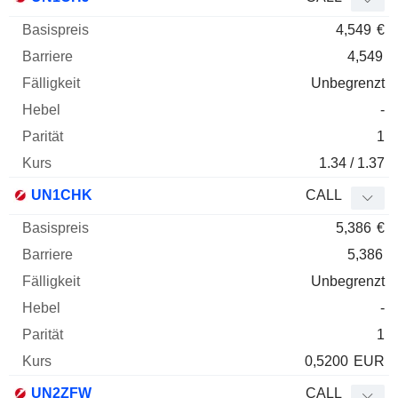
4,549
€
4,549
Unbegrenzt
-
1
1.34 / 1.37
UN1CHK
CALL
5,386
€
5,386
Unbegrenzt
-
1
0,5200
EUR
UN2ZFW
CALL