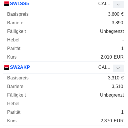
SW1SS5
CALL
3,600
€
3,890
Unbegrenzt
-
1
2,010
EUR
SW2AKP
CALL
3,310
€
3,510
Unbegrenzt
-
1
2,370
EUR