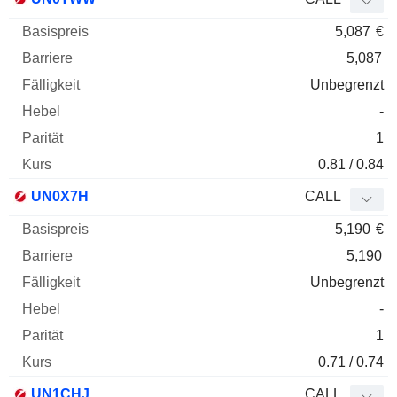
5,087
€
5,087
Unbegrenzt
-
1
0.81 / 0.84
UN0X7H
CALL
5,190
€
5,190
Unbegrenzt
-
1
0.71 / 0.74
UN1CHJ
CALL