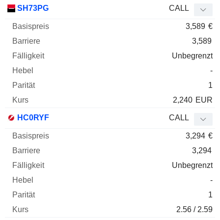
Basispreis
Barriere
Fälligkeit
Elastizität
SH73PG
CALL
WKN
Typ
Paritä
3,589
€
3,589
Unbegrenzt
-
1
2,240
EUR
HC0RYF
CALL
3,294
€
3,294
Unbegrenzt
-
1
2.56 / 2.59