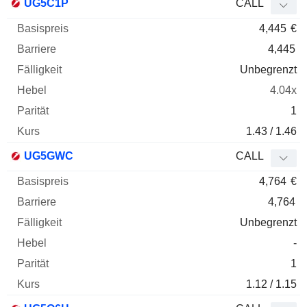
UG5C1P
CALL
4,445
€
4,445
Unbegrenzt
4.04x
1
1.43 / 1.46
UG5GWC
CALL
4,764
€
4,764
Unbegrenzt
-
1
1.12 / 1.15