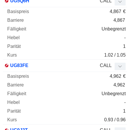
UG5Q6H
CALL
4,867
€
4,867
Unbegrenzt
-
1
1.02 / 1.05
UG83FE
CALL
4,962
€
4,962
Unbegrenzt
-
1
0.93 / 0.96