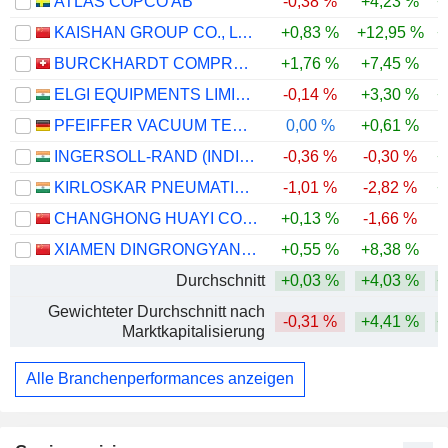
ATLAS COPCO AB
-0,38 %
+4,23 %
+
KAISHAN GROUP CO., LTD.
+0,83 %
+12,95 %
+
BURCKHARDT COMPRESSION HOLDING AG
+1,76 %
+7,45 %
-
ELGI EQUIPMENTS LIMITED
-0,14 %
+3,30 %
+
PFEIFFER VACUUM TECHNOLOGY AG
0,00 %
+0,61 %
INGERSOLL-RAND (INDIA) LIMITED
-0,36 %
-0,30 %
+
KIRLOSKAR PNEUMATIC COMPANY LIMITED
-1,01 %
-2,82 %
+
CHANGHONG HUAYI COMPRESSOR CO., LTD.
+0,13 %
-1,66 %
XIAMEN DINGRONGYAN TECHNOLOGY CO., LTD.
+0,55 %
+8,38 %
Durchschnitt
+0,03 %
+4,03 %
+
Gewichteter Durchschnitt nach
-0,31 %
+4,41 %
+
Marktkapitalisierung
Alle Branchenperformances anzeigen