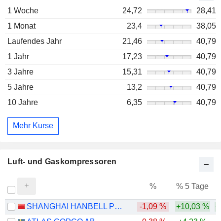
1 Woche
24,72
28,41
1 Monat
23,4
38,05
Laufendes Jahr
21,46
40,79
1 Jahr
17,23
40,79
3 Jahre
15,31
40,79
5 Jahre
13,2
40,79
10 Jahre
6,35
40,79
Mehr Kurse
Luft- und Gaskompressoren
%
% 5 Tage
%
SHANGHAI HANBELL PRECISE MACHINERY CO., LTD.
-1,09 %
+10,03 %
+