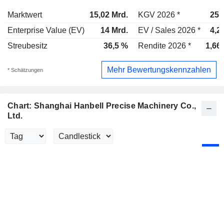
Marktwert
15,02 Mrd.
KGV 2026 *
25,
Enterprise Value (EV)
14 Mrd.
EV / Sales 2026 *
4,2
Streubesitz
36,5 %
Rendite 2026 *
1,66
Mehr Bewertungskennzahlen
* Schätzungen
Chart: Shanghai Hanbell Precise Machinery Co.,
Ltd.