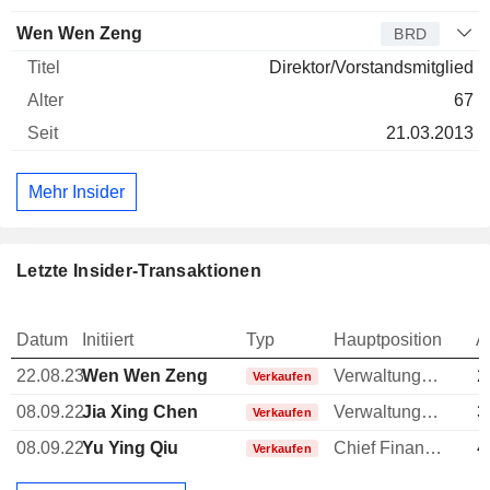
Wen Wen Zeng
BRD
Direktor/Vorstandsmitglied
67
21.03.2013
Mehr Insider
Letzte Insider-Transaktionen
Datum
Initiiert
Typ
Hauptposition
A
22.08.23
Wen Wen Zeng
Verwaltungsratsmitglied
2
Verkaufen
08.09.22
Jia Xing Chen
Verwaltungsratsmitglied
3
Verkaufen
08.09.22
Yu Ying Qiu
Chief Financial Officer (CFO)
4
Verkaufen