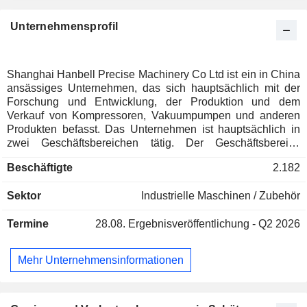
Unternehmensprofil
Shanghai Hanbell Precise Machinery Co Ltd ist ein in China
ansässiges Unternehmen, das sich hauptsächlich mit der
Forschung und Entwicklung, der Produktion und dem
Verkauf von Kompressoren, Vakuumpumpen und anderen
Produkten befasst. Das Unternehmen ist hauptsächlich in
zwei Geschäftsbereichen tätig. Der Geschäftsbereich
Kompressoren (Einheiten) befasst sich mit der Produktion
Beschäftigte
2.182
und dem Verkauf von gewerblichen zentralen
Klimaanlagenkompressoren, Kühlkompressoren,
Sektor
Industrielle Maschinen / Zubehör
Wärmepumpenkompressoren, Luftkompressoren und
anderen Produkten. Der Geschäftsbereich Vakuumprodukte
Termine
28.08.
Ergebnisveröffentlichung - Q2 2026
befasst sich mit der Produktion und dem Verkauf von
Vakuumpumpen und anderen Produkten. Das Unternehmen
vertreibt seine Produkte unter der Marke Hanbell. Das
Mehr Unternehmensinformationen
Unternehmen ist auf dem heimischen Markt und auf
ausländischen Märkten tätig.