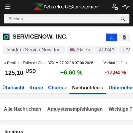
SERVICENOW, INC.
125,10
$
+6,60 %
SERVICENOW, INC.
Insiders ServiceNow, Inc.
Aktien
A1JX4P
US81
Realtime-Estimate
Cboe BZX
17:02:18 07.08.2026
Veränd. 1. Jan.
USD
+6,60 %
125,10
-17,94 %
Übersicht
Kurse
Charts
Nachrichten
Unterneh
Alle Nachrichten
Analystenempfehlungen
Wichtige F
Insiders